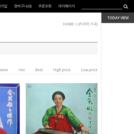
원가입
장바구니(
0
)
주문조회
마이페이지
TODAY VIEW
HOME
>
LP(국악.가곡)
Name
Hot
Best
High price
Low price