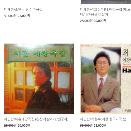
미개봉/소안 김정수 가곡집
미개봉/김호성/테너 애창곡집 (뱃
배/내마음을 아실이
30,000
원
24,000원
25,000
원
20,000원
싸인반/이훈애창곡집 (청산에 살리라/선구자)
싸인반/최현수(애창 한국가곡집)
25,000
원
20,000원
35,000
원
28,000원