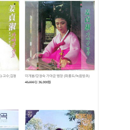
)-고수;김청
미개봉/강정숙 가야금 병창 (화룡도/녹음방초)
45,000
원
36,000원