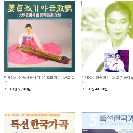
미개봉/강정숙/서용석 대금산조와 가야금산조 합
미개봉/강정숙 가야금산조(서공철류
주
만
70,000
원
56,000원
55,000
원
44,000원