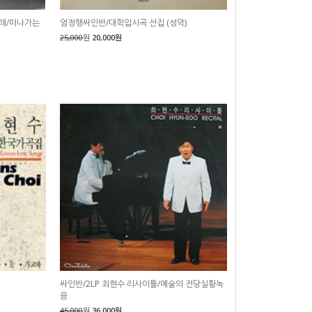
노래/떠나가는
엄정행싸인반/대학입시곡 선집 (성악)
25,000
원
20,000원
싸인반/2LP 최현수 리사이틀/예술의 전당실황녹
음
45,000
원
36,000원