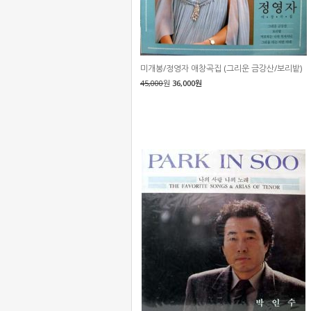
미개봉/정영자 애창곡집 (그리운 금강산/보리밭)
45,000
원
36,000원