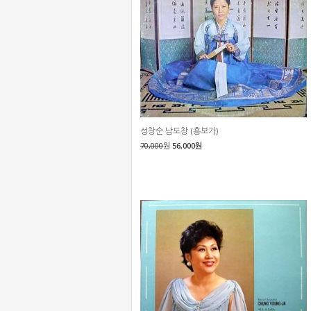
성창순 남도창 (흥보가)
70,000
원
56,000원