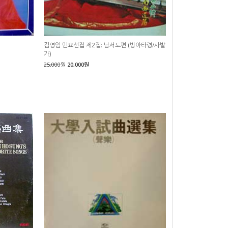
김영임 민요선집 제2집: 남서도편 (방아타령/사발
가)
25,000
원
20,000원