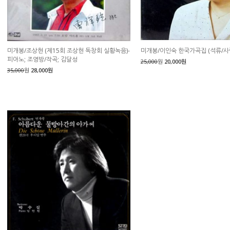
미개봉/조상현 (제15회 조상현 독창회 실황녹음)-
미개봉/이인숙 한국가곡집 (석류/사
피아노; 조영방/작곡; 김달성
25,000
원
20,000원
35,000
원
28,000원