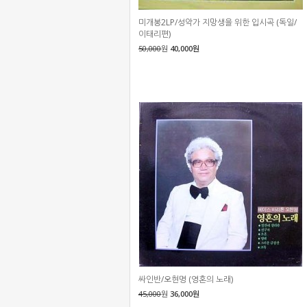
미개봉2LP/성악가 지망생을 위한 입시곡 (독일/
이태리편)
50,000
원
40,000원
싸인반/오현명 (영혼의 노래)
45,000
원
36,000원