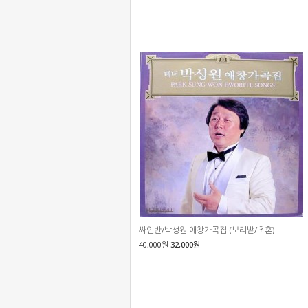
싸인반/박성원 애창가곡집 (보리밭/초혼)
40,000
원
32,000원