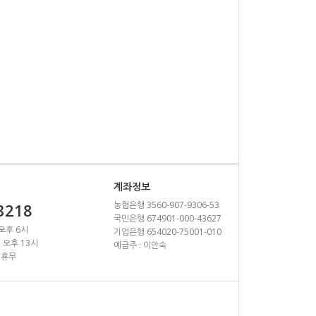
계좌정보
농협은행 3560-907-9306-53
3218
국민은행 674901-000-43627
 오후 6시
기업은행 654020-75001-010
~ 오후 13시
예금주 : 이안숙
 휴무