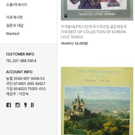
소품/악세사리
자유게시판
질문과 대답
미개봉/4LP박스반/한국가곡전집 골든애창곡
THE BEST OF COLLECTION OF KOREAN
Wanted
LYLIC SONGS
70,000
원
56,000원
CUSTOMER INFO
TEL.031-988-5854
ACCOUNT INFO
농협 3560-907-9306-53
국민 674901-000-43627
기업 654020-75001-010
예금주 : 이안숙