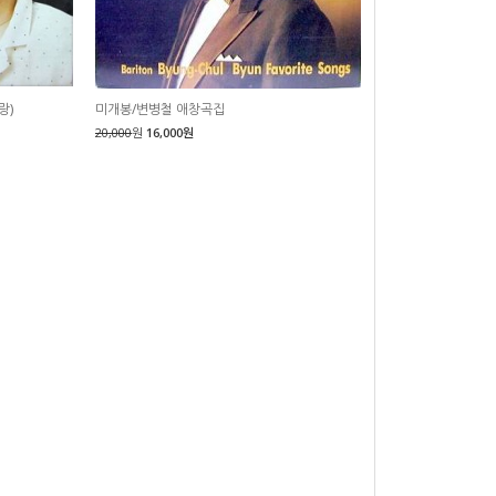
랑)
미개봉/변병철 애창곡집
20,000
원
16,000원