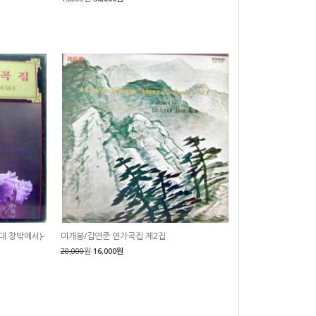
대 창밖에서)-
미개봉/김연준 연가곡집 제2집
20,000
원
16,000원