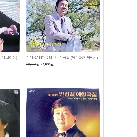
산에 살리라)
미개봉/ 팽재유의 한국가곡집 (목련화/언덕에서)
30,000
원
24,000원