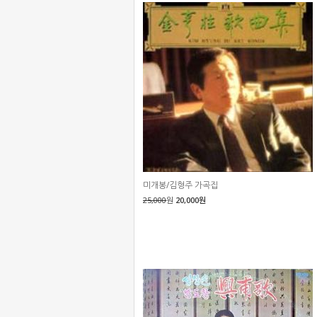
미개봉/김형주 가곡집
25,000
원
20,000원