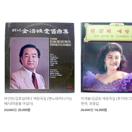
싸인반/김호성/테너 애창곡집 (뱃노래/떠나가는
미개봉/김금희 애창곡집 (첫치마/그
배/내마음을 아실이)
편곡; 최영섭
25,000
원
20,000원
20,000
원
16,000원