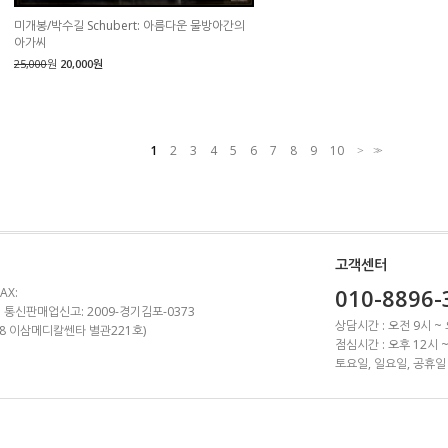
미개봉/박수길 Schubert: 아름다운 물방아간의
아가씨
25,000
원
20,000원
1
2
3
4
5
6
7
8
9
10
>
>>
고객센터
010-8896-
AX:
 통신판매업신고: 2009-경기김포-0373
상담시간 : 오전 9시 ~
1-8 이삼메디칼쎈타 별관221호)
점심시간 : 오후 12시 
토요일, 일요일, 공휴일