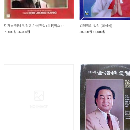
미개봉/테너 엄정행 가곡전집 (4LP)박스반
김영임의 걸작 (회심곡)
70,000
원
56,000원
20,000
원
16,000원