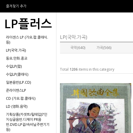
즐겨찾기 추가
LP플러스
LP(국악.가곡)
라이센스 LP (가요.팝.클래식.
등)
국악(640)
가곡(566)
LP(국악.가곡)
동요.만화.종교
수입LP(팝)
Total
1206
items in this category
수입LP(클래식)
일본음반(LP.CD)
준라이쎈스LP
CD (가요.팝.클래식)
LD (영화.음악)
기획상품(카셋트/릴테입)7인
치싱글음반.디제이 PR음
반.DVD.LP겉/속비닐주변기기
등)