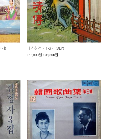
고개)
대 심청전 기1-3기 (3LP)
136,000
원
108,800원