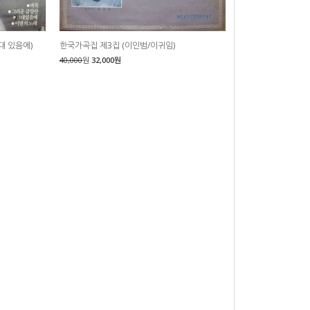
대 있음에)
한국가곡집 제3집 (이인범/이귀임)
40,000
원
32,000원