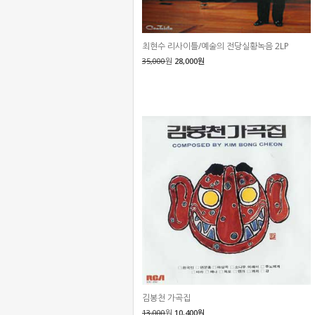
최현수 리사이틀/예술의 전당실황녹음 2LP
35,000
원
28,000원
김봉천 가곡집
13,000
원
10,400원