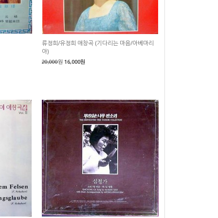
류정희/유정희 애창곡 (기다리는 마음/아베마리
아)
20,000
원
16,000원