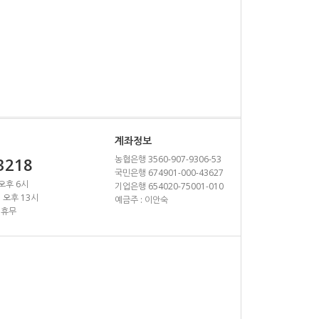
계좌정보
농협은행 3560-907-9306-53
3218
국민은행 674901-000-43627
 오후 6시
기업은행 654020-75001-010
~ 오후 13시
예금주 : 이안숙
 휴무