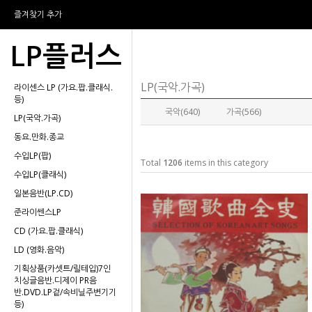
즐겨찾기 추가
LP플러스
LP(국악.가곡)
라이센스 LP (가요.팝.클래식.
등)
국악(640)
가곡(566)
LP(국악.가곡)
동요.만화.종교
수입LP(팝)
Total
1206
items in this category
수입LP(클래식)
일본음반(LP.CD)
준라이쎈스LP
CD (가요.팝.클래식)
LD (영화.음악)
기획상품(카셋트/릴테입)7인
치싱글음반.디제이 PR음
반.DVD.LP겉/속비닐주변기기
등)