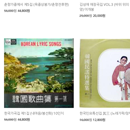
춘향가중에서 제5집 (옥중상봉가/춘향전후편)
김성애 애창곡집 VOL.3 (바위 위의
앙) 미개봉
56,000
원
44,800원
25,000
원
20,000원
한국가곡집 제1집 (내마음/봉선화) 10인치
한국민요특선집 其三 (노래가락/창
56,000
원
44,800원
16,000
원
12,800원