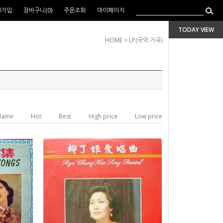
원가입
장바구니(
0
)
주문조회
마이페이지
TODAY VIEW
HOME
>
LP(국악.가곡)
Name
Hot
Best
High price
Low price