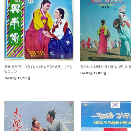
창극 흥부전 1.3집 (김소희/성우향/성창순..) 2집
춤따라 노래따라 제1집: 삼성민요 
없읍니다
16,000
원
12,800원
24,000
원
19,200원