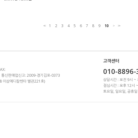
1
2
3
4
5
6
7
8
9
10
<<
>
>>
고객센터
010-8896-
AX:
 통신판매업신고: 2009-경기김포-0373
상담시간 : 오전 9시 ~
1-8 이삼메디칼쎈타 별관221호)
점심시간 : 오후 12시 
토요일, 일요일, 공휴일