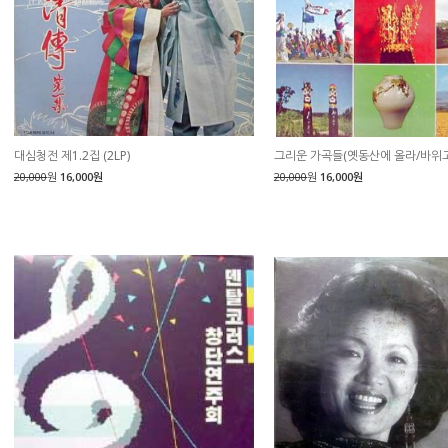
대심청전 제1.2집 (2LP)
그리운 가곡들(옛동산에 올라/바위
20,000
원
16,000원
20,000
원
16,000원