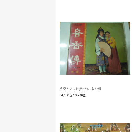
춘향전 제2집(판소리) 김소희
24,000
원
19,200원