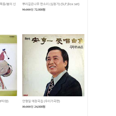
 목동/봄의 신
뿌리깊은나무 판소리 (심청가) (5LP,Box set)
90,000
원
72,000원
부타령)
안형일 애창곡집 (우리가곡편)
30,000
원
24,000원