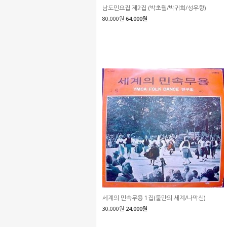
남도민요집 제2집 (박초월/박귀희/성우향)
80,000
원
64,000원
세계의 민속무용 1집(둘만의 세계/나막신)
30,000
원
24,000원