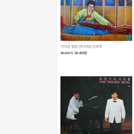
가야금 병창 (박귀희)-신세계
48,000
원
38,400원