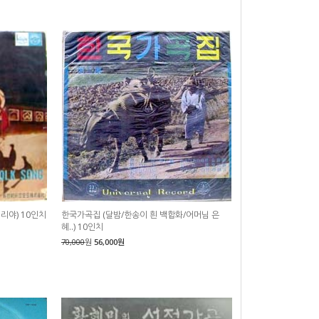
리야) 10인치
한국가곡집 (달밤/한송이 흰 백합화/어머님 은
혜..) 10인치
70,000
원
56,000원