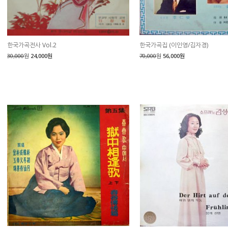
한국가곡전사 Vol.2
한국가곡집 (이인영/김자경)
30,000
원
24,000원
70,000
원
56,000원