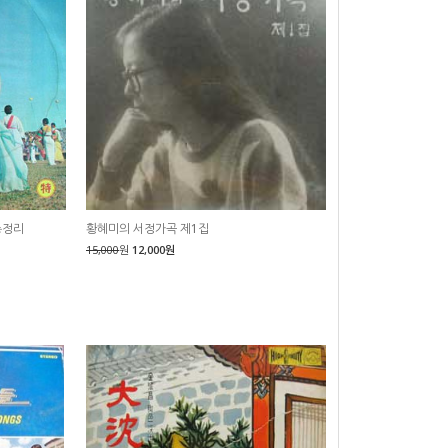
총정리
황혜미의 서정가곡 제1집
15,000
원
12,000원