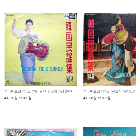
한국민요집 제1집 (아리랑/천안삼거리) 10인치
한국민요집 제4집 (신고산타령/닐리
40,000
원
32,000원
40,000
원
32,000원