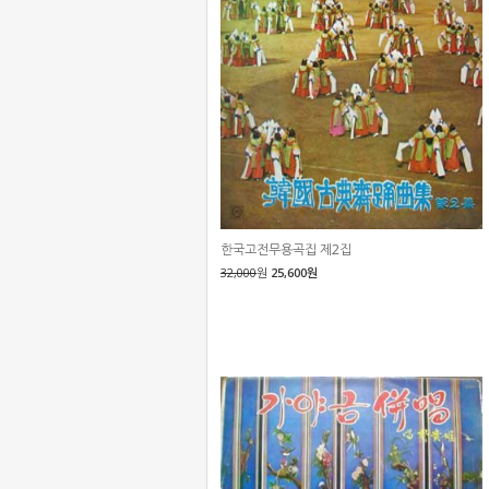
한국고전무용곡집 제2집
32,000
원
25,600원