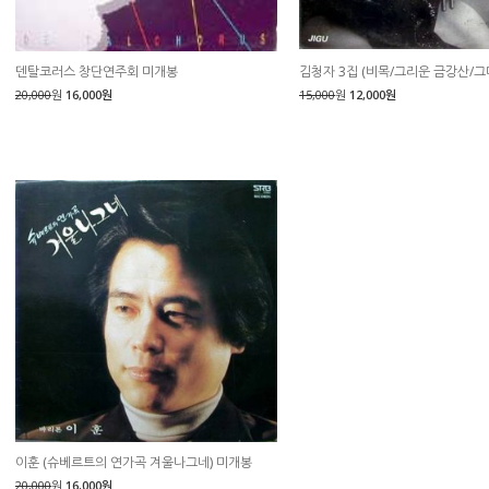
덴탈코러스 창단연주회 미개봉
김청자 3집 (비목/그리운 금강산/그
20,000
원
16,000원
15,000
원
12,000원
이훈 (슈베르트의 연가곡 겨울나그네) 미개봉
20,000
원
16,000원