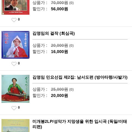
상품가 :
70,000원
(0)
할인가 :
56,000원
0
김영임의 걸작 (회심곡)
상품가 :
20,000원
(0)
할인가 :
16,000원
0
김영임 민요선집 제2집: 남서도편 (방아타령/사발가)
상품가 :
25,000원
(0)
할인가 :
20,000원
0
미개봉2LP/성악가 지망생을 위한 입시곡 (독일/이태
리편)