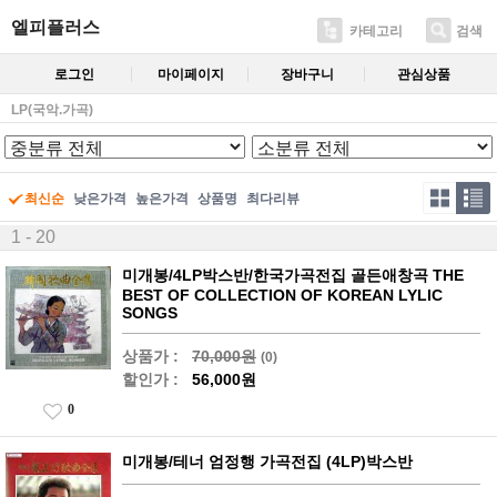
엘피플러스
카테고리
검색
로그인
마이페이지
장바구니
관심상품
LP(국악.가곡)
최신순
낮은가격
높은가격
상품명
최다리뷰
1 - 20
미개봉/4LP박스반/한국가곡전집 골든애창곡 THE
BEST OF COLLECTION OF KOREAN LYLIC
SONGS
상품가 :
70,000원
(0)
할인가 :
56,000원
0
미개봉/테너 엄정행 가곡전집 (4LP)박스반