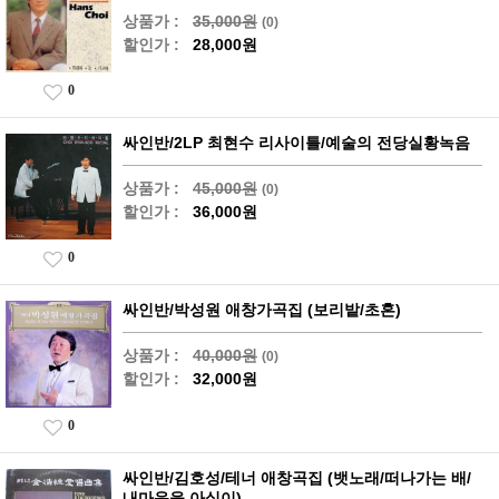
상품가 :
35,000원
(0)
할인가 :
28,000원
0
싸인반/2LP 최현수 리사이틀/예술의 전당실황녹음
상품가 :
45,000원
(0)
할인가 :
36,000원
0
싸인반/박성원 애창가곡집 (보리밭/초혼)
상품가 :
40,000원
(0)
할인가 :
32,000원
0
싸인반/김호성/테너 애창곡집 (뱃노래/떠나가는 배/
내마음을 아실이)