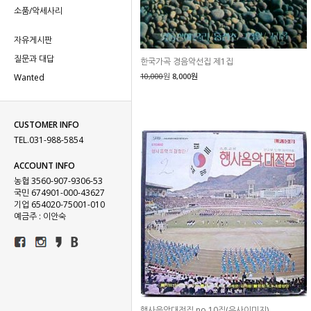
소품/악세사리
자유게시판
질문과 대답
한국가곡 경음악선집 제1집
10,000
원
8,000원
Wanted
CUSTOMER INFO
TEL.031-988-5854
ACCOUNT INFO
농협 3560-907-9306-53
국민 674901-000-43627
기업 654020-75001-010
예금주 : 이안숙
행사음악대전집 no.10집(유사이미지)