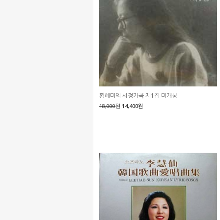
황혜미의 서정가곡 제1집 미개봉
18,000
원
14,400원