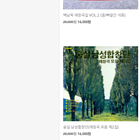
백남옥 애창곡집 VOL.2 (꿈/빠알간 석류)
20,000
원
16,000원
숭실 남성합창단(애창곡 모음 제2집)
20,000
원
16,000원