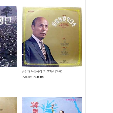
송진혁 독창곡집 (가고파/내마음)
25,000
원
20,000원