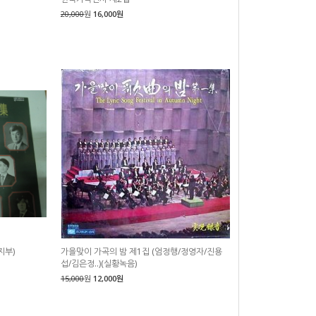
20,000
원
16,000원
지부)
가을맞이 가곡의 밤 제1집 (엄정행/정영자/진용
섭/김은정..)(실황녹음)
15,000
원
12,000원