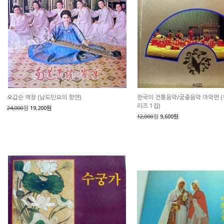
오갑순 역창 (남도민요의 향연)
한국의 전통음악/궁중음악 아악편 
리즈 1집)
24,000
원
19,200원
12,000
원
9,600원