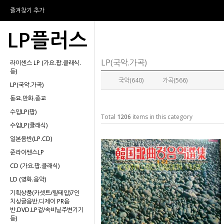
즐겨찾기 추가
LP플러스
LP(국악.가곡)
라이센스 LP (가요.팝.클래식.
등)
국악(640)
가곡(566)
LP(국악.가곡)
동요.만화.종교
수입LP(팝)
Total
1206
items in this category
수입LP(클래식)
일본음반(LP.CD)
준라이쎈스LP
CD (가요.팝.클래식)
LD (영화.음악)
기획상품(카셋트/릴테입)7인
치싱글음반.디제이 PR음
반.DVD.LP겉/속비닐주변기기
등)