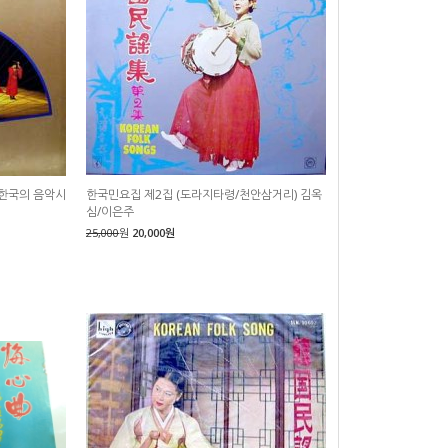
(한국의 음악시
한국민요집 제2집 (도라지타령/천안삼거리) 김옥
심/이은주
25,000
원
20,000원