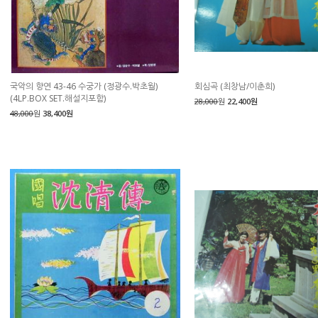
국악의 향연 43-46 수궁가 (정광수.박초월)
회심곡 (최창남/이춘희)
(4LP.BOX SET.해설지포함)
28,000
원
22,400원
48,000
원
38,400원