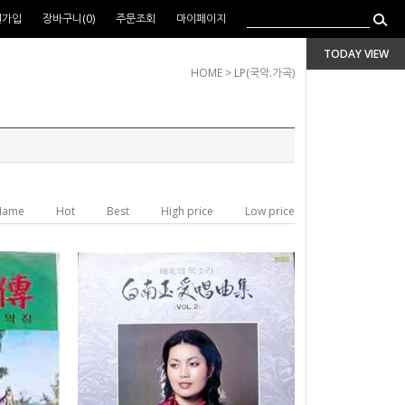
원가입
장바구니(
0
)
주문조회
마이페이지
TODAY VIEW
HOME
>
LP(국악.가곡)
Name
Hot
Best
High price
Low price