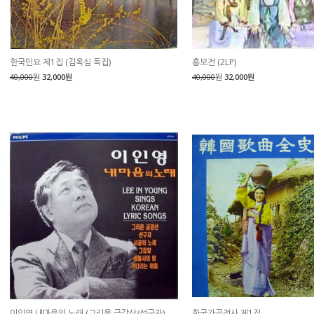
한국민요 제1집 (김옥심 독집)
흥보전 (2LP)
40,000
원
32,000원
40,000
원
32,000원
이인영 내마음의 노래 (그리운 금강산/선구자)
한국가곡전사 제1집