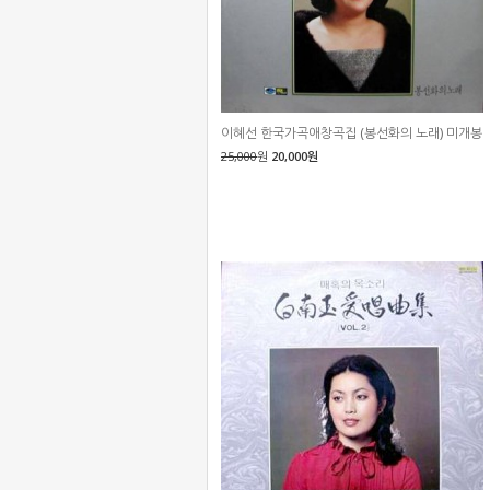
이혜선 한국가곡애창곡집 (봉선화의 노래) 미개봉
25,000
원
20,000원