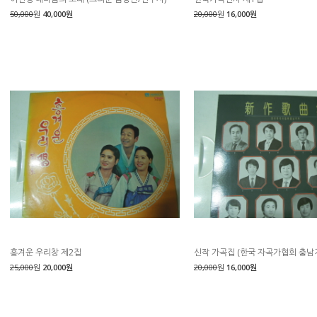
50,000
원
40,000원
20,000
원
16,000원
흥겨운 우리창 제2집
신작 가곡집 (한국 자곡가협회 충남
25,000
원
20,000원
20,000
원
16,000원