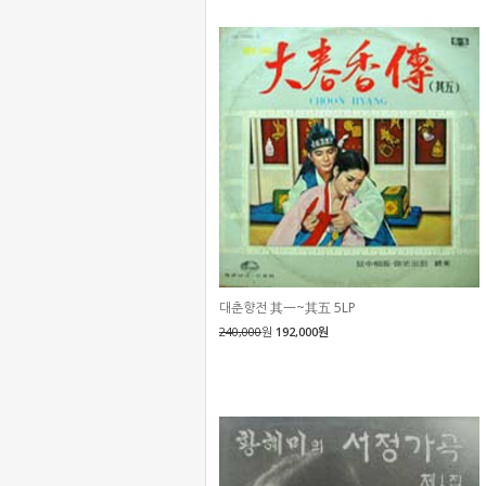
대춘향전 其一~其五 5LP
240,000
원
192,000원