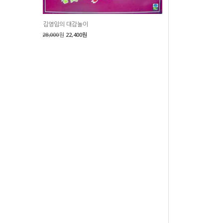
김영임의 대감놀이
28,000
원
22,400원