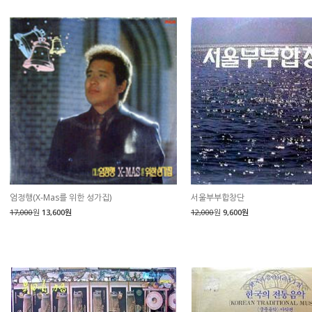
엄정행(X-Mas를 위한 성가집)
서울부부합창단
17,000
원
13,600원
12,000
원
9,600원