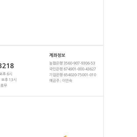
계좌정보
농협은행 3560-907-9306-53
3218
국민은행 674901-000-43627
 오후 6시
기업은행 654020-75001-010
~ 오후 13시
예금주 : 이안숙
 휴무