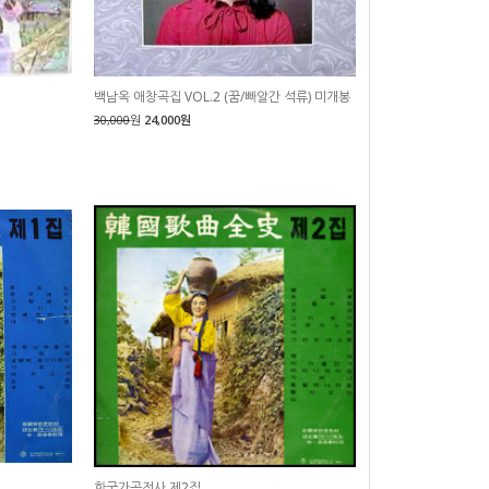
백남옥 애창곡집 VOL.2 (꿈/빠알간 석류) 미개봉
30,000
원
24,000원
한국가곡전사 제2집