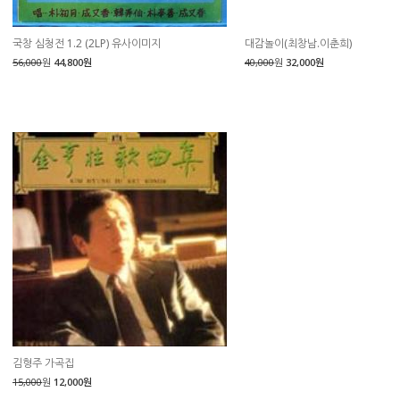
국창 심청전 1.2 (2LP) 유사이미지
대감놀이(최창남.이춘희)
56,000
원
44,800원
40,000
원
32,000원
김형주 가곡집
15,000
원
12,000원