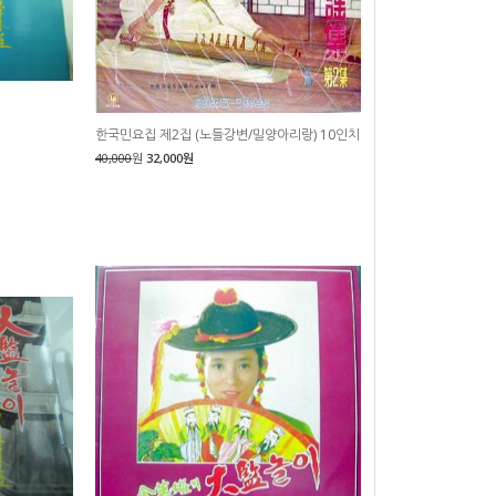
한국민요집 제2집 (노들강변/밀양아리랑) 10인치
40,000
원
32,000원