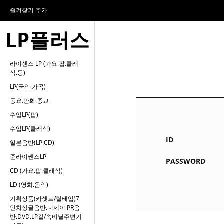
즐겨찾기 추가
LP플러스
라이센스 LP (가요.팝.클래
식.등)
LP(국악.가곡)
동요.만화.종교
수입LP(팝)
수입LP(클래식)
ID
일본음반(LP.CD)
준라이쎈스LP
PASSWORD
CD (가요.팝.클래식)
LD (영화.음악)
기획상품(카셋트/릴테입)7
인치싱글음반.디제이 PR음
반.DVD.LP겉/속비닐주변기