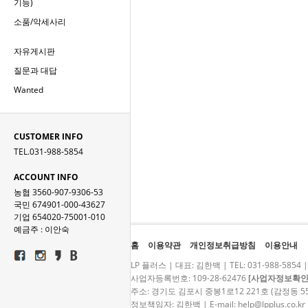
기등)
소품/악세사리
자유게시판
질문과 대답
Wanted
CUSTOMER INFO
TEL.031-988-5854
ACCOUNT INFO
농협 3560-907-9306-53
국민 674901-000-43627
기업 654020-75001-010
예금주 : 이안숙
홈
이용약관
개인정보취급방침
이용안내
LP 플러스 | 대표: 김한백 | TEL: 031-988-5854 |
사업자등록번호: 109-28-62476
[사업자정보확인
주소: 경기도 김포시 중봉1로12 221호 (감정동 5
정보책임자: 김한백 | E-mail:
help@lpplus.co.kr