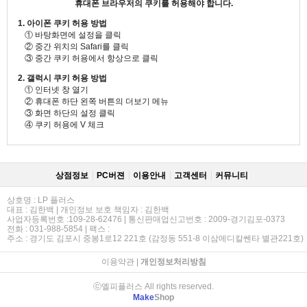
휴대폰 브라우저의 쿠키를 허용해야 합니다.
1. 아이폰 쿠키 허용 방법
① 바탕화면에 설정을 클릭
② 중간 위치의 Safari를 클릭
③ 중간 쿠키 허용에서 항상으로 클릭
2. 갤럭시 쿠키 허용 방법
① 인터넷 창 열기
② 휴대폰 하단 왼쪽 버튼의 더보기 메뉴
③ 화면 하단의 설정 클릭
④ 쿠키 허용에 V 체크
상점정보
PC버젼
이용안내
고객센터
커뮤니티
상호명 : LP 플러스
대표 : 김한백 | 개인정보 보호 책임자 : 김한백
사업자등록번호 :109-28-62476 | 통신판매업신고번호 : 2009-경기김포-0373
전화 : 031-988-5854 | 팩스 :
주소 : 경기도 김포시 중봉1로12 221호 (감정동 551-8 이삼메디칼쎈타 별관221호)
이용약관
|
개인정보처리방침
ⓒ엘피플러스 All rights reserved.
Make
Shop