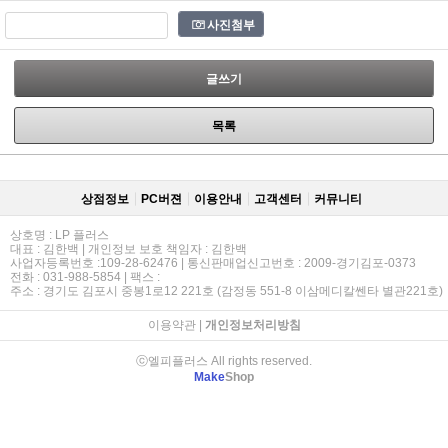
사진첨부
글쓰기
목록
상점정보
PC버젼
이용안내
고객센터
커뮤니티
상호명 : LP 플러스
대표 : 김한백 | 개인정보 보호 책임자 : 김한백
사업자등록번호 :109-28-62476 | 통신판매업신고번호 : 2009-경기김포-0373
전화 : 031-988-5854 | 팩스 :
주소 : 경기도 김포시 중봉1로12 221호 (감정동 551-8 이삼메디칼쎈타 별관221호)
이용약관
|
개인정보처리방침
ⓒ엘피플러스 All rights reserved.
Make
Shop