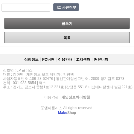
사진첨부
글쓰기
목록
상점정보
PC버젼
이용안내
고객센터
커뮤니티
상호명 : LP 플러스
대표 : 김한백 | 개인정보 보호 책임자 : 김한백
사업자등록번호 :109-28-62476 | 통신판매업신고번호 : 2009-경기김포-0373
전화 : 031-988-5854 | 팩스 :
주소 : 경기도 김포시 중봉1로12 221호 (감정동 551-8 이삼메디칼쎈타 별관221호)
이용약관
|
개인정보처리방침
ⓒ엘피플러스 All rights reserved.
Make
Shop