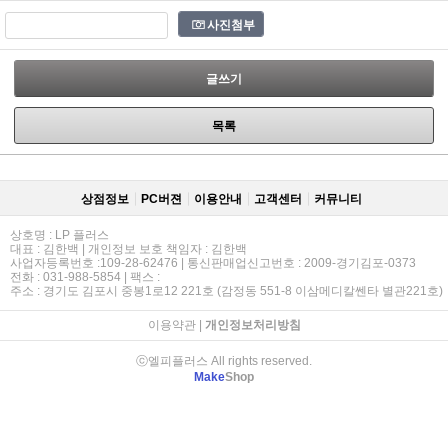
사진첨부
글쓰기
목록
상점정보
PC버젼
이용안내
고객센터
커뮤니티
상호명 : LP 플러스
대표 : 김한백 | 개인정보 보호 책임자 : 김한백
사업자등록번호 :109-28-62476 | 통신판매업신고번호 : 2009-경기김포-0373
전화 : 031-988-5854 | 팩스 :
주소 : 경기도 김포시 중봉1로12 221호 (감정동 551-8 이삼메디칼쎈타 별관221호)
이용약관
|
개인정보처리방침
ⓒ엘피플러스 All rights reserved.
Make
Shop