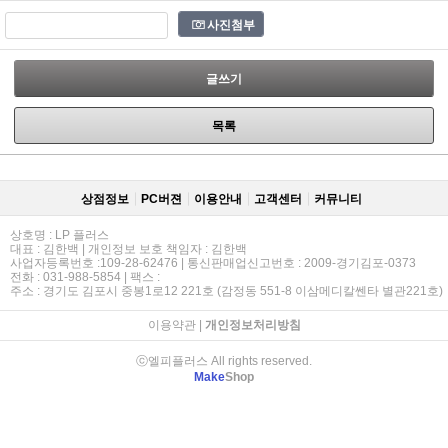
사진첨부
글쓰기
목록
상점정보
PC버젼
이용안내
고객센터
커뮤니티
상호명 : LP 플러스
대표 : 김한백 | 개인정보 보호 책임자 : 김한백
사업자등록번호 :109-28-62476 | 통신판매업신고번호 : 2009-경기김포-0373
전화 : 031-988-5854 | 팩스 :
주소 : 경기도 김포시 중봉1로12 221호 (감정동 551-8 이삼메디칼쎈타 별관221호)
이용약관
|
개인정보처리방침
ⓒ엘피플러스 All rights reserved.
Make
Shop