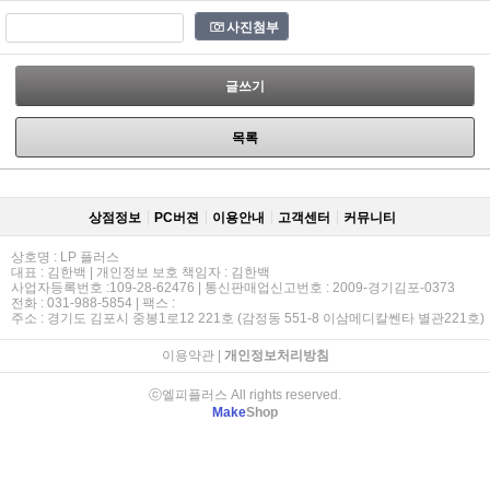
사진첨부
글쓰기
목록
상점정보
PC버젼
이용안내
고객센터
커뮤니티
상호명 : LP 플러스
대표 : 김한백 | 개인정보 보호 책임자 : 김한백
사업자등록번호 :109-28-62476 | 통신판매업신고번호 : 2009-경기김포-0373
전화 : 031-988-5854 | 팩스 :
주소 : 경기도 김포시 중봉1로12 221호 (감정동 551-8 이삼메디칼쎈타 별관221호)
이용약관
|
개인정보처리방침
ⓒ엘피플러스 All rights reserved.
Make
Shop