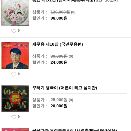
상품가 :
120,000원
(0)
할인가 :
96,000원
0
새무용 제18집 (국민무용편)
상품가 :
30,000원
(0)
할인가 :
24,000원
0
꾸러기 병국이 (어른이 되고 싶지만)
상품가 :
25,000원
(0)
할인가 :
20,000원
0
웃음따라 요절복통 6집 (서영춘/백금녀/배삼용)