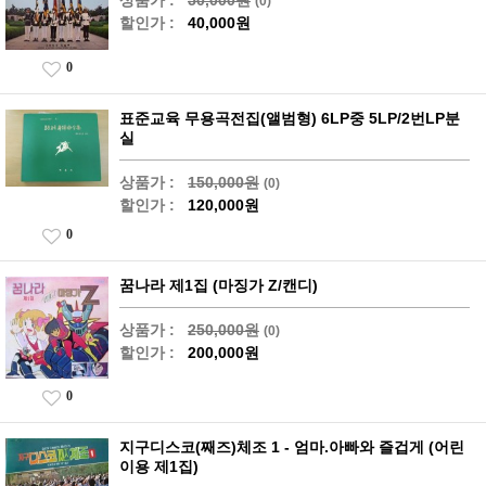
(0)
할인가 :
40,000원
0
표준교육 무용곡전집(앨범형) 6LP중 5LP/2번LP분
실
상품가 :
150,000원
(0)
할인가 :
120,000원
0
꿈나라 제1집 (마징가 Z/캔디)
상품가 :
250,000원
(0)
할인가 :
200,000원
0
지구디스코(째즈)체조 1 - 엄마.아빠와 즐겁게 (어린
이용 제1집)