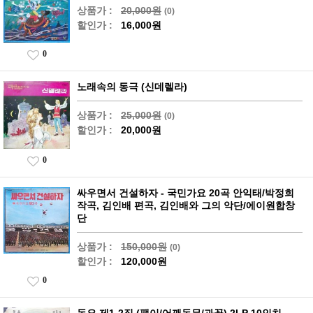
상품가 :
20,000원
(0)
할인가 :
16,000원
0
노래속의 동극 (신데렐라)
상품가 :
25,000원
(0)
할인가 :
20,000원
0
싸우면서 건설하자 - 국민가요 20곡 안익태/박정희
작곡, 김인배 편곡, 김인배와 그의 악단/에이원합창
단
상품가 :
150,000원
(0)
할인가 :
120,000원
0
동요 제1-2집 (팽이/어깨동무/과꽃) 2LP 10인치