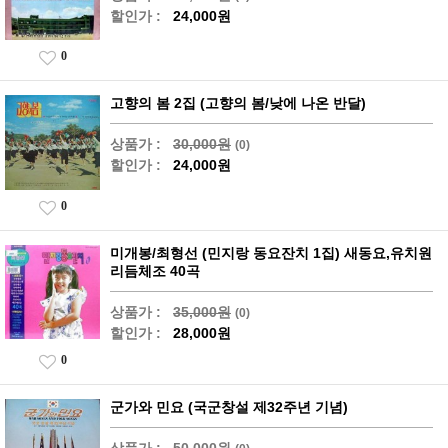
할인가 :
24,000원
0
고향의 봄 2집 (고향의 봄/낮에 나온 반달)
상품가 :
30,000원
(0)
할인가 :
24,000원
0
미개봉/최형선 (민지랑 동요잔치 1집) 새동요,유치원
리듬체조 40곡
상품가 :
35,000원
(0)
할인가 :
28,000원
0
군가와 민요 (국군창설 제32주년 기념)
상품가 :
50,000원