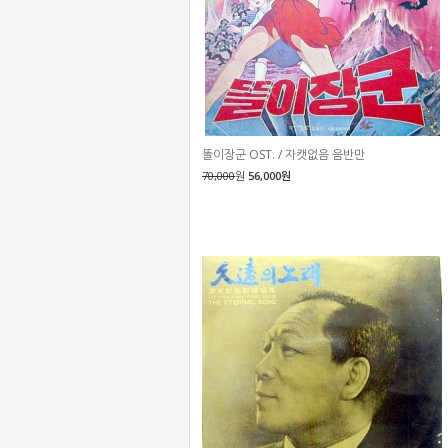
똘이장군 OST. / 자캣없음 음반만
70,000
원
56,000원