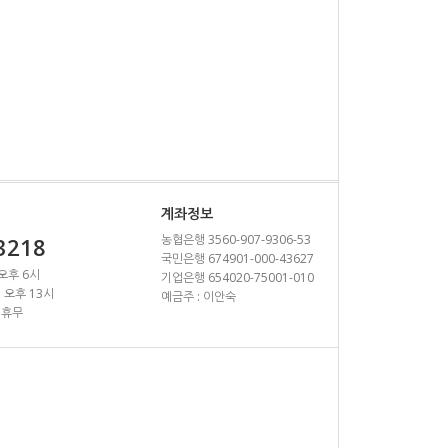
계좌정보
농협은행 3560-907-9306-53
3218
국민은행 674901-000-43627
 오후 6시
기업은행 654020-75001-010
~ 오후 13시
예금주 : 이안숙
 휴무