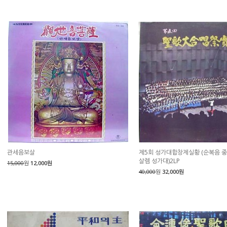
관세음보살
제5회 성가대합창제실황 (순복음 
살렘 성가대)2LP
15,000
원
12,000원
40,000
원
32,000원