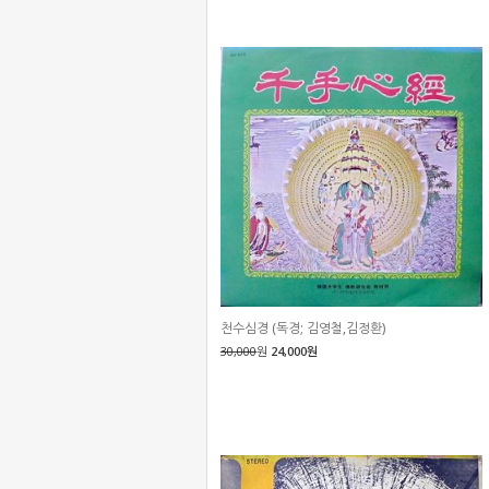
천수심경 (독경; 김영철,김정환)
30,000
원
24,000원