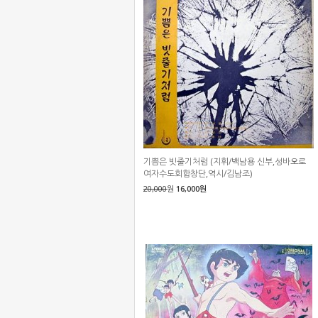
기쁨은 빗줄기처럼 (지휘/백남용 신부,성바오로
여자수도회합창단,역시/김남조)
20,000
원
16,000원