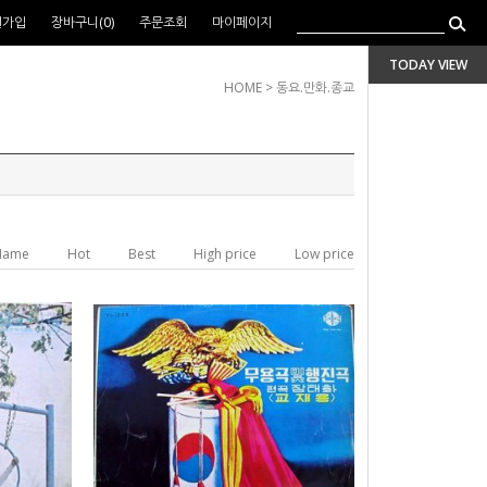
원가입
장바구니(
0
)
주문조회
마이페이지
TODAY VIEW
HOME
>
동요.만화.종교
Name
Hot
Best
High price
Low price