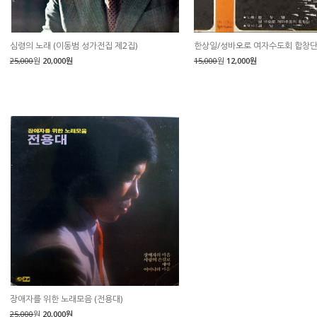
심령의 노래 (이동범 성가전집 제2집)
한상일/성바오로 여자수도회 합창
25,000
원
20,000원
15,000
원
12,000원
장애자를 위한 노래모음 (전용대)
25,000
원
20,000원