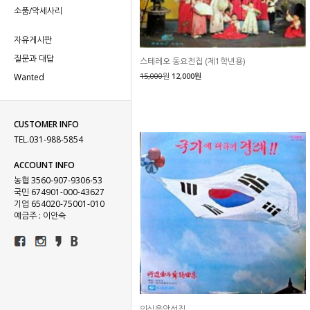
소품/악세사리
자유게시판
질문과 대답
스테레오 동요전집 (제1학년용)
15,000
원
12,000원
Wanted
CUSTOMER INFO
TEL.031-988-5854
ACCOUNT INFO
농협 3560-907-9306-53
국민 674901-000-43627
기업 654020-75001-010
예금주 : 이안숙
의식음악선집