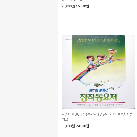
20,000
원
16,000원
제7회 MBC 창작동요제 (연날리기/가을/맞아맞
아..)
30,000
원
24,000원