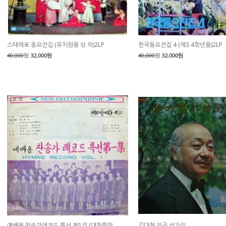
스테레오 동요전집 (유치원용 상.하)2LP
한국동요전집 4 (제3.4학년용)2LP
40,000
원
32,000원
40,000
원
32,000원
예배용 찬송가레코드 특선 제1집 (대한합창
김대현 작곡 성가집