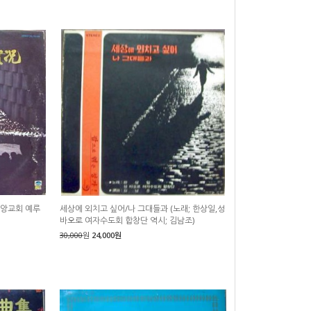
중앙교회 예루
세상에 외치고 싶어/나 그대들과 (노래; 한상일,성
바오로 여자수도회 합창단 역시; 김남조)
30,000
원
24,000원