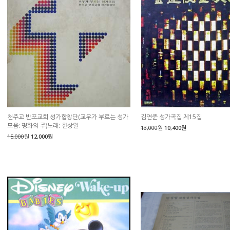
천주교 반포교회 성가합창단(교우가 부르는 성가
김연준 성가곡집 제15집
모음: 평화의 주)노래: 한상일
13,000
원
10,400원
15,000
원
12,000원