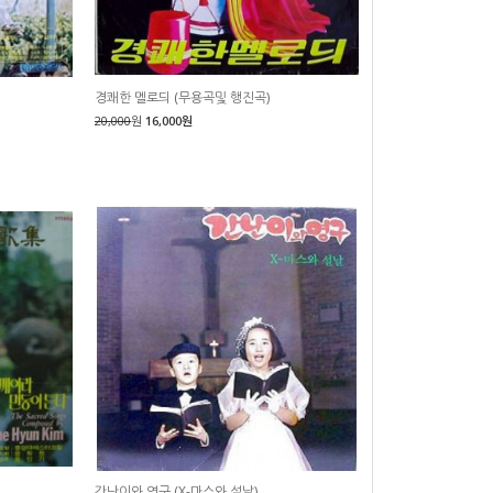
경쾌한 멜로듸 (무용곡및 행진곡)
20,000
원
16,000원
간난이와 영구 (X-마스와 설날)