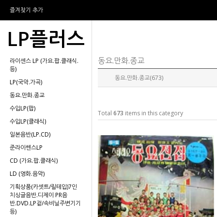
즐겨찾기 추가
LP플러스
동요.만화.종교
라이센스 LP (가요.팝.클래식.
등)
동요.만화.종교(673)
LP(국악.가곡)
동요.만화.종교
수입LP(팝)
Total
673
items in this category
수입LP(클래식)
일본음반(LP.CD)
준라이쎈스LP
CD (가요.팝.클래식)
LD (영화.음악)
기획상품(카셋트/릴테입)7인
치싱글음반.디제이 PR음
반.DVD.LP겉/속비닐주변기기
등)