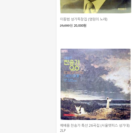
이동범 성가독창집 (영원의 노래)
25,000
원
20,000원
예배용 찬송가 특선 26곡집 (서울엣피스 성가대)
2LP