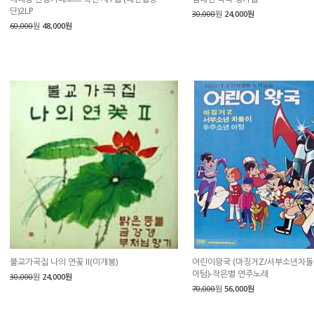
단)2LP
30,000
원
24,000원
60,000
원
48,000원
불교가곡집 나의 연꽃 II(미개봉)
어린이왕국 (마징거Z/서부소년차돌
아텀)-작은별 연주노래
30,000
원
24,000원
70,000
원
56,000원