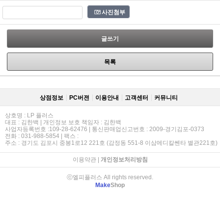
사진첨부
글쓰기
목록
상점정보
PC버젼
이용안내
고객센터
커뮤니티
상호명 : LP 플러스
대표 : 김한백 | 개인정보 보호 책임자 : 김한백
사업자등록번호 :109-28-62476 | 통신판매업신고번호 : 2009-경기김포-0373
전화 : 031-988-5854 | 팩스 :
주소 : 경기도 김포시 중봉1로12 221호 (감정동 551-8 이삼메디칼쎈타 별관221호)
이용약관
|
개인정보처리방침
ⓒ엘피플러스 All rights reserved.
Make
Shop