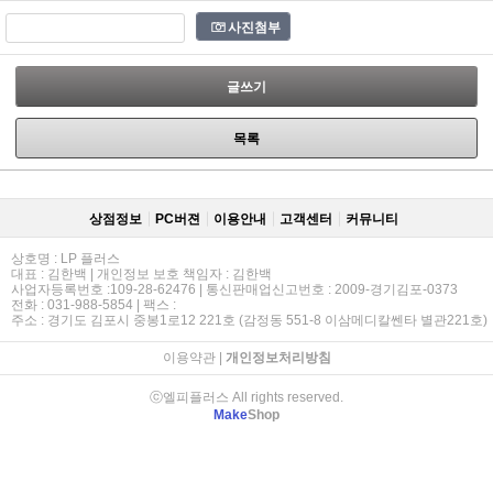
사진첨부
글쓰기
목록
상점정보
PC버젼
이용안내
고객센터
커뮤니티
상호명 : LP 플러스
대표 : 김한백 | 개인정보 보호 책임자 : 김한백
사업자등록번호 :109-28-62476 | 통신판매업신고번호 : 2009-경기김포-0373
전화 : 031-988-5854 | 팩스 :
주소 : 경기도 김포시 중봉1로12 221호 (감정동 551-8 이삼메디칼쎈타 별관221호)
이용약관
|
개인정보처리방침
ⓒ엘피플러스 All rights reserved.
Make
Shop