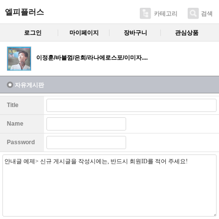
엘피플러스
카테고리
검색
로그인
마이페이지
장바구니
관심상품
이정훈/바블껌/은희/라나에로스포/이미자....
자유게시판
Title
Name
Password