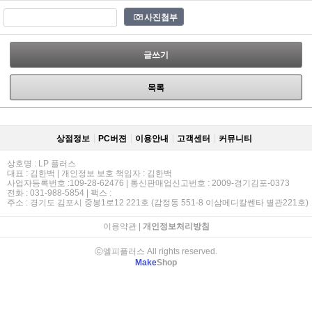
사진첨부
글쓰기
목록
상점정보
PC버젼
이용안내
고객센터
커뮤니티
상호명 : LP 플러스
대표 : 김한백 | 개인정보 보호 책임자 : 김한백
사업자등록번호 :109-28-62476 | 통신판매업신고번호 : 2009-경기김포-0373
전화 : 031-988-5854 | 팩스 :
주소 : 경기도 김포시 중봉1로12 221호 (감정동 551-8 이삼메디칼쎈타 별관221호)
이용약관
|
개인정보처리방침
ⓒ엘피플러스 All rights reserved.
Make
Shop