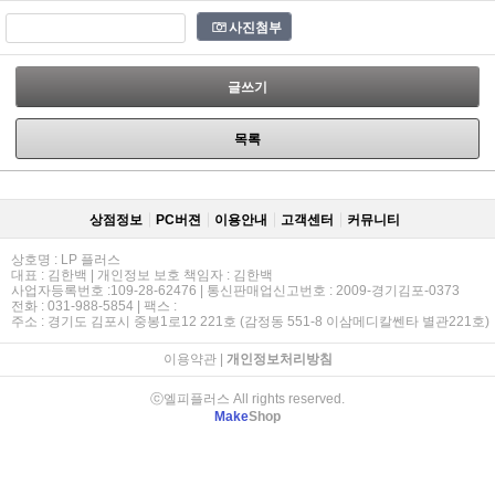
사진첨부
글쓰기
목록
상점정보
PC버젼
이용안내
고객센터
커뮤니티
상호명 : LP 플러스
대표 : 김한백 | 개인정보 보호 책임자 : 김한백
사업자등록번호 :109-28-62476 | 통신판매업신고번호 : 2009-경기김포-0373
전화 : 031-988-5854 | 팩스 :
주소 : 경기도 김포시 중봉1로12 221호 (감정동 551-8 이삼메디칼쎈타 별관221호)
이용약관
|
개인정보처리방침
ⓒ엘피플러스 All rights reserved.
Make
Shop