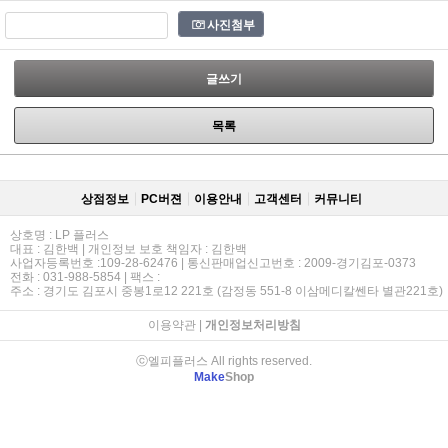
사진첨부
글쓰기
목록
상점정보
PC버젼
이용안내
고객센터
커뮤니티
상호명 : LP 플러스
대표 : 김한백 | 개인정보 보호 책임자 : 김한백
사업자등록번호 :109-28-62476 | 통신판매업신고번호 : 2009-경기김포-0373
전화 : 031-988-5854 | 팩스 :
주소 : 경기도 김포시 중봉1로12 221호 (감정동 551-8 이삼메디칼쎈타 별관221호)
이용약관
|
개인정보처리방침
ⓒ엘피플러스 All rights reserved.
Make
Shop