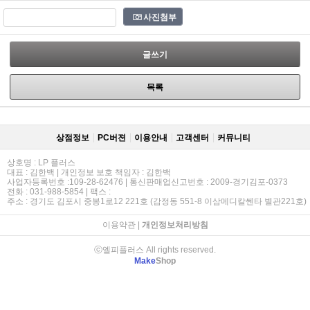
사진첨부
글쓰기
목록
상점정보
PC버젼
이용안내
고객센터
커뮤니티
상호명 : LP 플러스
대표 : 김한백 | 개인정보 보호 책임자 : 김한백
사업자등록번호 :109-28-62476 | 통신판매업신고번호 : 2009-경기김포-0373
전화 : 031-988-5854 | 팩스 :
주소 : 경기도 김포시 중봉1로12 221호 (감정동 551-8 이삼메디칼쎈타 별관221호)
이용약관
|
개인정보처리방침
ⓒ엘피플러스 All rights reserved.
Make
Shop