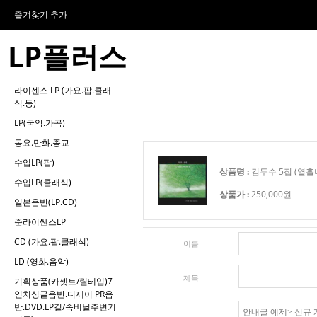
즐겨찾기 추가
LP플러스
라이센스 LP (가요.팝.클래
식.등)
LP(국악.가곡)
동요.만화.종교
수입LP(팝)
상품명 :
김두수 5집 (열흘나비-
수입LP(클래식)
상품가 :
250,000원
일본음반(LP.CD)
준라이쎈스LP
CD (가요.팝.클래식)
이름
LD (영화.음악)
제목
기획상품(카셋트/릴테입)7
인치싱글음반.디제이 PR음
반.DVD.LP겉/속비닐주변기