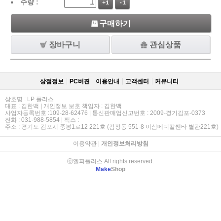
수량 :
+1
-1
구매하기
장바구니
관심상품
상점정보
PC버젼
이용안내
고객센터
커뮤니티
상호명 : LP 플러스
대표 : 김한백 | 개인정보 보호 책임자 : 김한백
사업자등록번호 :109-28-62476 | 통신판매업신고번호 : 2009-경기김포-0373
전화 : 031-988-5854 | 팩스 :
주소 : 경기도 김포시 중봉1로12 221호 (감정동 551-8 이삼메디칼쎈타 별관221호)
이용약관
|
개인정보처리방침
ⓒ엘피플러스 All rights reserved.
Make
Shop