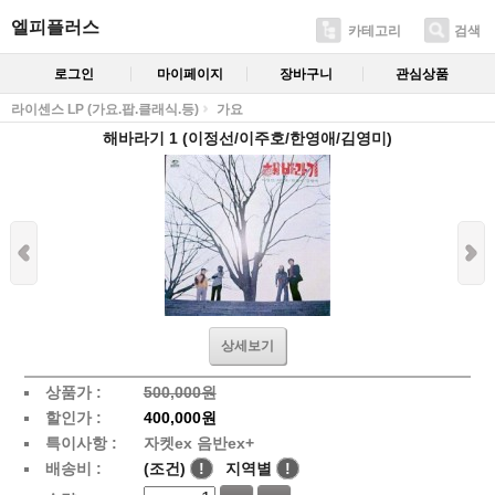
엘피플러스
카테고리
검색
로그인
마이페이지
장바구니
관심상품
라이센스 LP (가요.팝.클래식.등)
가요
해바라기 1 (이정선/이주호/한영애/김영미)
상세보기
상품가 :
500,000원
할인가 :
400,000원
특이사항 :
자켓ex 음반ex+
배송비 :
(조건)
!
지역별
!