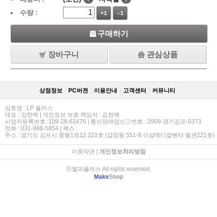
수량 :
+1
-1
구매하기
장바구니
관심상품
상점정보
PC버젼
이용안내
고객센터
커뮤니티
상호명 : LP 플러스
대표 : 김한백 | 개인정보 보호 책임자 : 김한백
사업자등록번호 :109-28-62476 | 통신판매업신고번호 : 2009-경기김포-0373
전화 : 031-988-5854 | 팩스 :
주소 : 경기도 김포시 중봉1로12 221호 (감정동 551-8 이삼메디칼쎈타 별관221호)
이용약관
|
개인정보처리방침
ⓒ엘피플러스 All rights reserved.
Make
Shop