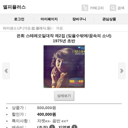
엘피플러스
카테고리
검색
로그인
마이페이지
장바구니
관심상품
라이센스 LP (가요.팝.클래식.등)
가요
은희 스테레오일대작 제2집 (잊을수밖에/꿈속의 소녀)
1975년 초반
상세보기
상품가 :
500,000원
할인가 :
400,000원
특이사항 :
자켓ex- 음반 ex+
배송비 :
(조건)
!
지역별
!