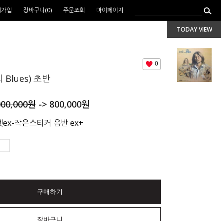
원가입
장바구니(
0
)
주문조회
마이페이지
TODAY VIEW
0
Blues) 초반
000,000
원
->
800,000
원
ex-작은스티커 음반 ex+
구매하기
장바구니