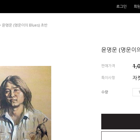
로그인
회
> 윤명운 (명운이의 Blues) 초반
윤명운 (명운이의 
1,
판매가격
자켓
특이사항
수량