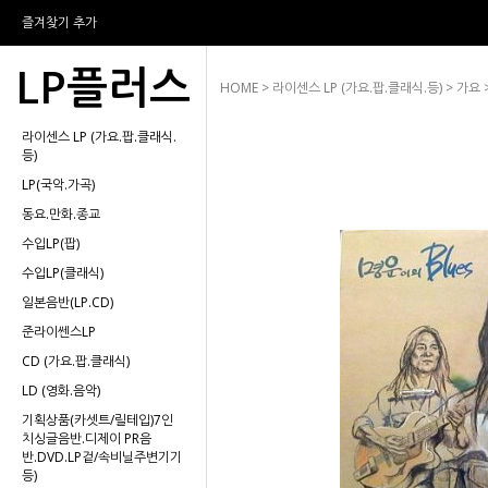
즐겨찾기 추가
LP플러스
HOME
>
라이센스 LP (가요.팝.클래식.등)
>
가요
라이센스 LP (가요.팝.클래식.
등)
LP(국악.가곡)
동요.만화.종교
수입LP(팝)
수입LP(클래식)
일본음반(LP.CD)
준라이쎈스LP
CD (가요.팝.클래식)
LD (영화.음악)
기획상품(카셋트/릴테입)7인
치싱글음반.디제이 PR음
반.DVD.LP겉/속비닐주변기기
등)