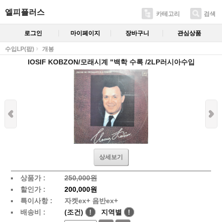
엘피플러스
카테고리
검색
로그인
마이페이지
장바구니
관심상품
수입LP(팝)
개봉
IOSIF KOBZON/모래시계 "백학 수록 /2LP러시아수입
상세보기
상품가 :
250,000원
할인가 :
200,000원
특이사항 :
자켓ex+ 음반ex+
배송비 :
(조건)
!
지역별
!