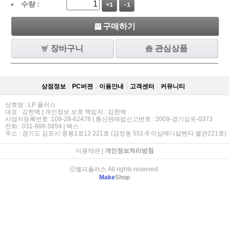
수량 :
+1
-1
구매하기
장바구니
관심상품
상점정보
PC버젼
이용안내
고객센터
커뮤니티
상호명 : LP 플러스
대표 : 김한백 | 개인정보 보호 책임자 : 김한백
사업자등록번호 :109-28-62476 | 통신판매업신고번호 : 2009-경기김포-0373
전화 : 031-988-5854 | 팩스 :
주소 : 경기도 김포시 중봉1로12 221호 (감정동 551-8 이삼메디칼쎈타 별관221호)
이용약관
|
개인정보처리방침
ⓒ엘피플러스 All rights reserved.
Make
Shop