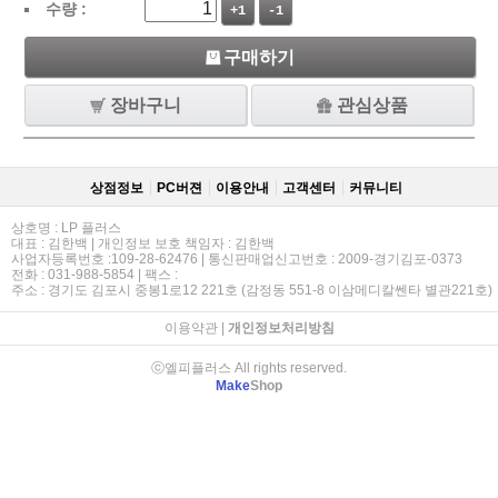
수량 :
+1
-1
구매하기
장바구니
관심상품
상점정보
PC버젼
이용안내
고객센터
커뮤니티
상호명 : LP 플러스
대표 : 김한백 | 개인정보 보호 책임자 : 김한백
사업자등록번호 :109-28-62476 | 통신판매업신고번호 : 2009-경기김포-0373
전화 : 031-988-5854 | 팩스 :
주소 : 경기도 김포시 중봉1로12 221호 (감정동 551-8 이삼메디칼쎈타 별관221호)
이용약관
|
개인정보처리방침
ⓒ엘피플러스 All rights reserved.
Make
Shop