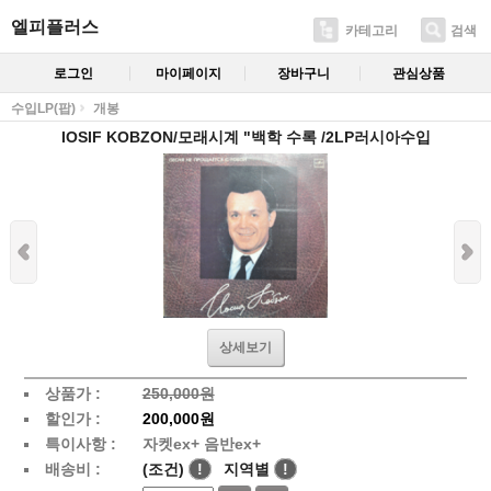
엘피플러스
카테고리
검색
로그인
마이페이지
장바구니
관심상품
수입LP(팝)
개봉
IOSIF KOBZON/모래시계 "백학 수록 /2LP러시아수입
상세보기
상품가 :
250,000원
할인가 :
200,000원
특이사항 :
자켓ex+ 음반ex+
배송비 :
(조건)
!
지역별
!