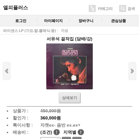
엘피플러스
카테고리
검색
로그인
마이페이지
장바구니
관심상품
라이센스 LP (가요.팝.클래식.등)
가요
서유석 걸작집 (담배/강)
상세보기
상품가 :
450,000원
할인가 :
360,000원
특이사항 :
자켓ex- 음반 ex.ex+
배송비 :
(조건)
!
지역별
!