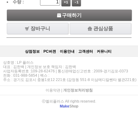
수량 :
+1
-1
구매하기
장바구니
관심상품
상점정보
PC버젼
이용안내
고객센터
커뮤니티
상호명 : LP 플러스
대표 : 김한백 | 개인정보 보호 책임자 : 김한백
사업자등록번호 :109-28-62476 | 통신판매업신고번호 : 2009-경기김포-0373
전화 : 031-988-5854 | 팩스 :
주소 : 경기도 김포시 중봉1로12 221호 (감정동 551-8 이삼메디칼쎈타 별관221호)
이용약관
|
개인정보처리방침
ⓒ엘피플러스 All rights reserved.
Make
Shop