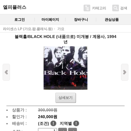
엘피플러스
카테고리
검색
로그인
마이페이지
장바구니
관심상품
라이센스 LP (가요.팝.클래식.등)
가요
블랙홀/BLACK HOLE (내품으로) 미개봉 / 계몽사, 1994
년
상세보기
상품가 :
300,000원
할인가 :
240,000원
배송비 :
(조건)
!
지역별
!