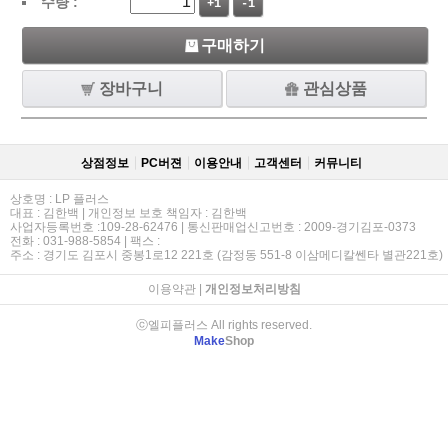
수량 :
+1
-1
구매하기
장바구니
관심상품
상점정보
PC버젼
이용안내
고객센터
커뮤니티
상호명 : LP 플러스
대표 : 김한백 | 개인정보 보호 책임자 : 김한백
사업자등록번호 :109-28-62476 | 통신판매업신고번호 : 2009-경기김포-0373
전화 : 031-988-5854 | 팩스 :
주소 : 경기도 김포시 중봉1로12 221호 (감정동 551-8 이삼메디칼쎈타 별관221호)
이용약관
|
개인정보처리방침
ⓒ엘피플러스 All rights reserved.
Make
Shop