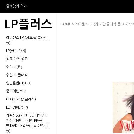
즐겨찾기 추가
LP플러스
HOME
>
라이센스 LP (가요.팝.클래식.등)
>
가요
라이센스 LP (가요.팝.클래식.
등)
LP(국악.가곡)
동요.만화.종교
수입LP(팝)
수입LP(클래식)
일본음반(LP.CD)
준라이쎈스LP
CD (가요.팝.클래식)
LD (영화.음악)
기획상품(카셋트/릴테입)7인
치싱글음반.디제이 PR음
반.DVD.LP겉/속비닐주변기기
등)