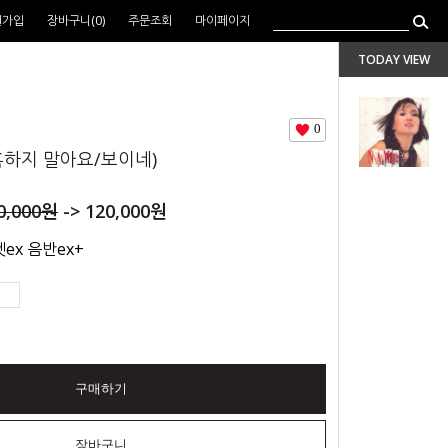
원가입
장바구니(
0
)
주문조회
마이페이지
TODAY VIEW
0
혹하지 말아요/보이네)
0,000
원
->
120,000
원
ex 음반ex+
구매하기
장바구니