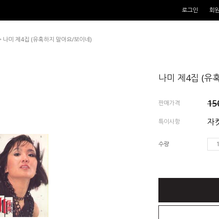
로그인
회
> 나미 제4집 (유혹하지 말아요/보이네)
나미 제4집 (유
15
판매가격
자켓
특이사항
수량