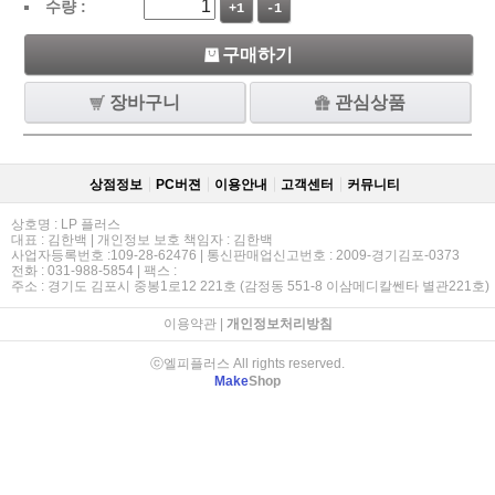
수량 :
+1
-1
구매하기
장바구니
관심상품
상점정보
PC버젼
이용안내
고객센터
커뮤니티
상호명 : LP 플러스
대표 : 김한백 | 개인정보 보호 책임자 : 김한백
사업자등록번호 :109-28-62476 | 통신판매업신고번호 : 2009-경기김포-0373
전화 : 031-988-5854 | 팩스 :
주소 : 경기도 김포시 중봉1로12 221호 (감정동 551-8 이삼메디칼쎈타 별관221호)
이용약관
|
개인정보처리방침
ⓒ엘피플러스 All rights reserved.
Make
Shop