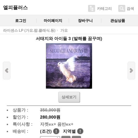
엘피플러스
카테고리
검색
로그인
마이페이지
장바구니
관심상품
라이센스 LP (가요.팝.클래식.등)
가요
서태지와 아이들 3 (발해를 꿈꾸며)
상세보기
상품가 :
350,000원
할인가 :
280,000원
특이사항 :
자켓ex+ 음반ex+
배송비 :
(조건)
!
지역별
!