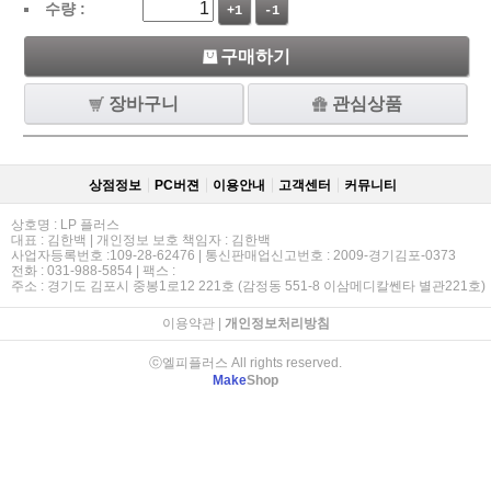
수량 :
+1
-1
구매하기
장바구니
관심상품
상점정보
PC버젼
이용안내
고객센터
커뮤니티
상호명 : LP 플러스
대표 : 김한백 | 개인정보 보호 책임자 : 김한백
사업자등록번호 :109-28-62476 | 통신판매업신고번호 : 2009-경기김포-0373
전화 : 031-988-5854 | 팩스 :
주소 : 경기도 김포시 중봉1로12 221호 (감정동 551-8 이삼메디칼쎈타 별관221호)
이용약관
|
개인정보처리방침
ⓒ엘피플러스 All rights reserved.
Make
Shop