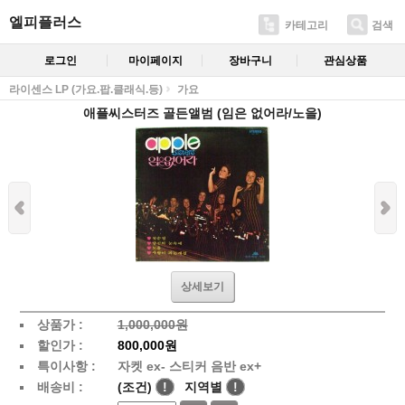
엘피플러스
카테고리
검색
로그인
마이페이지
장바구니
관심상품
라이센스 LP (가요.팝.클래식.등)
가요
애플씨스터즈 골든앨범 (임은 없어라/노을)
상세보기
상품가 :
1,000,000원
할인가 :
800,000원
특이사항 :
자켓 ex- 스티커 음반 ex+
배송비 :
(조건)
!
지역별
!