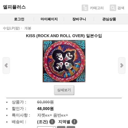
엘피플러스
카테고리
검색
로그인
마이페이지
장바구니
관심상품
수입LP(팝)
개봉
KISS (ROCK AND ROLL OVER) 일본수입
상세보기
상품가 :
60,000원
할인가 :
48,000원
특이사항 :
자켓ex+ 음반ex+
배송비 :
(조건)
!
지역별
!