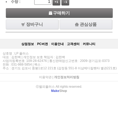
수량 :
+1
-1
구매하기
장바구니
관심상품
상점정보
PC버젼
이용안내
고객센터
커뮤니티
상호명 : LP 플러스
대표 : 김한백 | 개인정보 보호 책임자 : 김한백
사업자등록번호 :109-28-62476 | 통신판매업신고번호 : 2009-경기김포-0373
전화 : 031-988-5854 | 팩스 :
주소 : 경기도 김포시 중봉1로12 221호 (감정동 551-8 이삼메디칼쎈타 별관221호)
이용약관
|
개인정보처리방침
ⓒ엘피플러스 All rights reserved.
Make
Shop