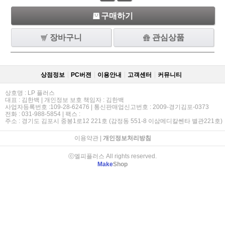
구매하기
장바구니
관심상품
상점정보
PC버젼
이용안내
고객센터
커뮤니티
상호명 : LP 플러스
대표 : 김한백 | 개인정보 보호 책임자 : 김한백
사업자등록번호 :109-28-62476 | 통신판매업신고번호 : 2009-경기김포-0373
전화 : 031-988-5854 | 팩스 :
주소 : 경기도 김포시 중봉1로12 221호 (감정동 551-8 이삼메디칼쎈타 별관221호)
이용약관
|
개인정보처리방침
ⓒ엘피플러스 All rights reserved.
Make
Shop