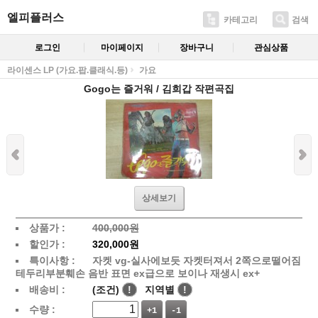
엘피플러스
카테고리
검색
로그인
마이페이지
장바구니
관심상품
라이센스 LP (가요.팝.클래식.등)
가요
Gogo는 즐거워 / 김희갑 작편곡집
상세보기
상품가 :
400,000원
할인가 :
320,000원
특이사항 :
자켓 vg-실사에보듯 자켓터져서 2쪽으로떨어짐
테두리부분훼손 음반 표면 ex급으로 보이나 재생시 ex+
배송비 :
(조건)
!
지역별
!
수량 :
+1
-1