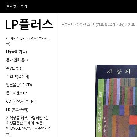
즐겨찾기 추가
LP플러스
HOME
>
라이센스 LP (가요.팝.클래식.등)
>
가요
라이센스 LP (가요.팝.클래식.
등)
LP(국악.가곡)
동요.만화.종교
수입LP(팝)
수입LP(클래식)
일본음반(LP.CD)
준라이쎈스LP
CD (가요.팝.클래식)
LD (영화.음악)
기획상품(카셋트/릴테입)7인
치싱글음반.디제이 PR음
반.DVD.LP겉/속비닐주변기기
등)