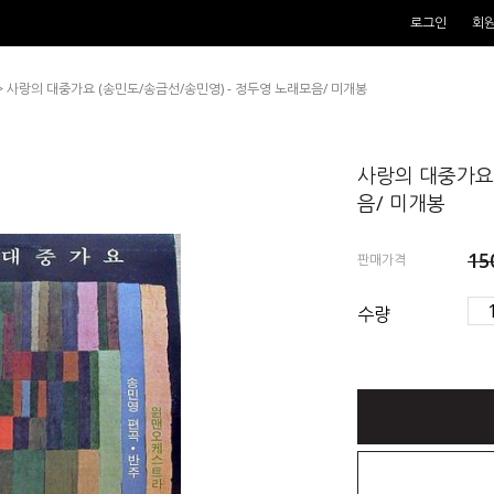
로그인
회
> 사랑의 대중가요 (송민도/송금선/송민영) - 정두영 노래모음/ 미개봉
사랑의 대중가요 
음/ 미개봉
15
판매가격
수량