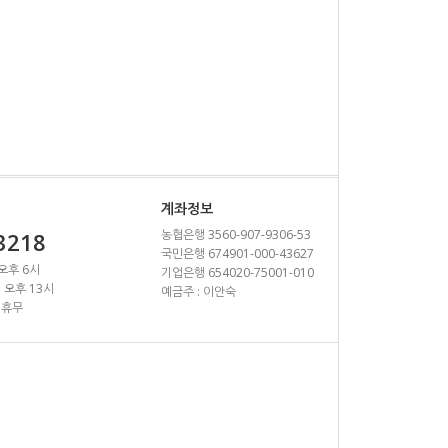
계좌정보
농협은행 3560-907-9306-53
3218
국민은행 674901-000-43627
 오후 6시
기업은행 654020-75001-010
~ 오후 13시
예금주 : 이안숙
 휴무