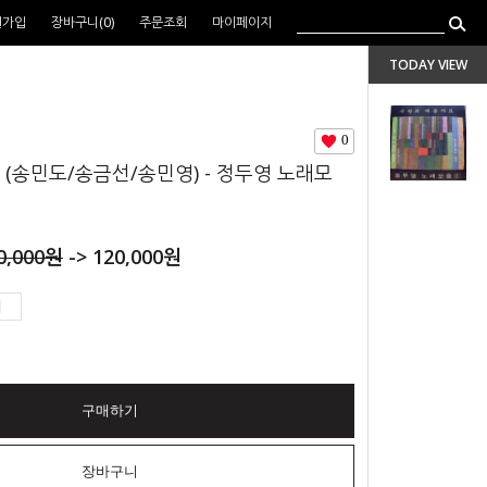
원가입
장바구니(
0
)
주문조회
마이페이지
TODAY VIEW
0
(송민도/송금선/송민영) - 정두영 노래모
0,000
원
->
120,000
원
구매하기
장바구니