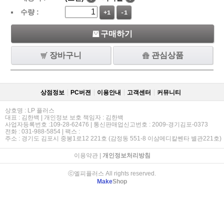
수량 :
+1
-1
구매하기
장바구니
관심상품
상점정보
PC버젼
이용안내
고객센터
커뮤니티
상호명 : LP 플러스
대표 : 김한백 | 개인정보 보호 책임자 : 김한백
사업자등록번호 :109-28-62476 | 통신판매업신고번호 : 2009-경기김포-0373
전화 : 031-988-5854 | 팩스 :
주소 : 경기도 김포시 중봉1로12 221호 (감정동 551-8 이삼메디칼쎈타 별관221호)
이용약관
|
개인정보처리방침
ⓒ엘피플러스 All rights reserved.
Make
Shop