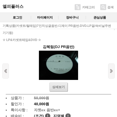
엘피플러스
카테고리
검색
로그인
마이페이지
장바구니
관심상품
기획상품(카셋트/릴테입)7인치싱글음반.디제이 PR음반.DVD.LP겉/속비닐주변
기기등)
☆ LP&카셋트테입&DVD ☆
김혜림(DJ PR음반)
상세보기
상품가 :
50,000원
할인가 :
40,000원
특이사항 :
자켓ex 음반ex+
배송비 :
(조건)
!
지역별
!