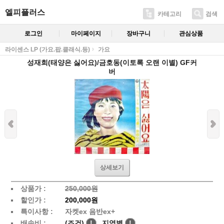
엘피플러스
카테고리
검색
로그인
마이페이지
장바구니
관심상품
라이센스 LP (가요.팝.클래식.등)
가요
성재희(태양은 싫어요)/금호동(이토록 오랜 이별) GF커
버
상세보기
상품가 :
250,000원
할인가 :
200,000원
특이사항 :
자켓ex 음반ex+
배송비 :
(조건)
!
지역별
!