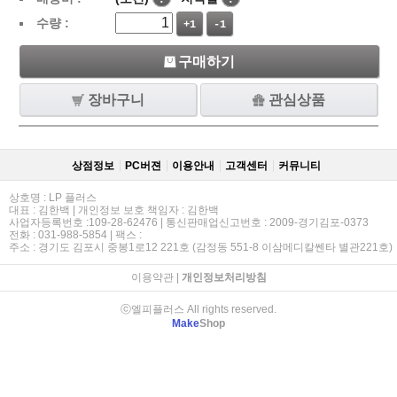
수량 :
+1
-1
구매하기
장바구니
관심상품
상점정보
PC버젼
이용안내
고객센터
커뮤니티
상호명 : LP 플러스
대표 : 김한백 | 개인정보 보호 책임자 : 김한백
사업자등록번호 :109-28-62476 | 통신판매업신고번호 : 2009-경기김포-0373
전화 : 031-988-5854 | 팩스 :
주소 : 경기도 김포시 중봉1로12 221호 (감정동 551-8 이삼메디칼쎈타 별관221호)
이용약관
|
개인정보처리방침
ⓒ엘피플러스 All rights reserved.
Make
Shop