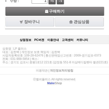
수량 :
+1
-1
구매하기
장바구니
관심상품
상점정보
PC버젼
이용안내
고객센터
커뮤니티
상호명 : LP 플러스
대표 : 김한백 | 개인정보 보호 책임자 : 김한백
사업자등록번호 :109-28-62476 | 통신판매업신고번호 : 2009-경기김포-0373
전화 : 031-988-5854 | 팩스 :
주소 : 경기도 김포시 중봉1로12 221호 (감정동 551-8 이삼메디칼쎈타 별관221호)
이용약관
|
개인정보처리방침
ⓒ엘피플러스 All rights reserved.
Make
Shop