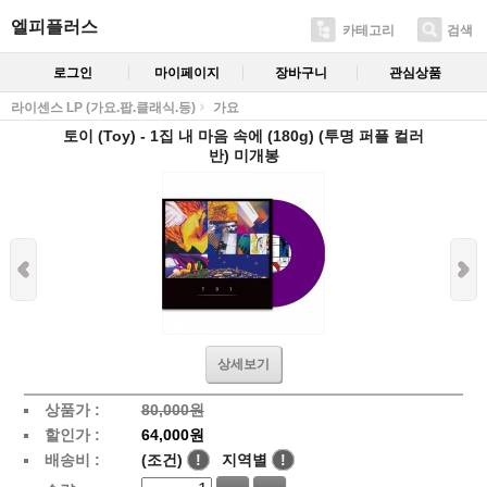
엘피플러스
카테고리
검색
로그인
마이페이지
장바구니
관심상품
라이센스 LP (가요.팝.클래식.등)
가요
토이 (Toy) - 1집 내 마음 속에 (180g) (투명 퍼플 컬러
반) 미개봉
상세보기
상품가 :
80,000원
할인가 :
64,000원
배송비 :
(조건)
!
지역별
!