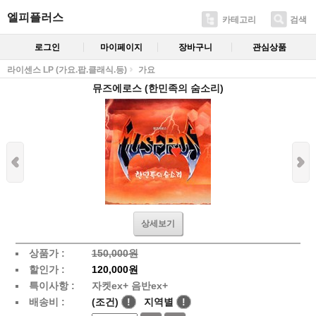
엘피플러스
카테고리
검색
로그인
마이페이지
장바구니
관심상품
라이센스 LP (가요.팝.클래식.등)
가요
뮤즈에로스 (한민족의 숨소리)
상세보기
상품가 :
150,000원
할인가 :
120,000원
특이사항 :
자켓ex+ 음반ex+
배송비 :
(조건)
!
지역별
!