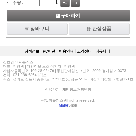
수량 :
+1
-1
구매하기
장바구니
관심상품
상점정보
PC버젼
이용안내
고객센터
커뮤니티
상호명 : LP 플러스
대표 : 김한백 | 개인정보 보호 책임자 : 김한백
사업자등록번호 :109-28-62476 | 통신판매업신고번호 : 2009-경기김포-0373
전화 : 031-988-5854 | 팩스 :
주소 : 경기도 김포시 중봉1로12 221호 (감정동 551-8 이삼메디칼쎈타 별관221호)
이용약관
|
개인정보처리방침
ⓒ엘피플러스 All rights reserved.
Make
Shop