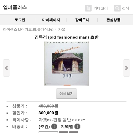
엘피플러스
카테고리
검색
로그인
마이페이지
장바구니
관심상품
라이센스 LP (가요.팝.클래식.등)
가요
김목경 (old fashioned man) 초반
상세보기
상품가 :
450,000원
할인가 :
360,000원
특이사항 :
자켓ex-펀칭 음반 ex ex+
배송비 :
(조건)
!
지역별
!