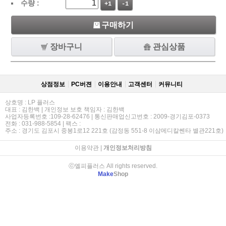
수량 :
+1
-1
구매하기
장바구니
관심상품
상점정보
PC버젼
이용안내
고객센터
커뮤니티
상호명 : LP 플러스
대표 : 김한백 | 개인정보 보호 책임자 : 김한백
사업자등록번호 :109-28-62476 | 통신판매업신고번호 : 2009-경기김포-0373
전화 : 031-988-5854 | 팩스 :
주소 : 경기도 김포시 중봉1로12 221호 (감정동 551-8 이삼메디칼쎈타 별관221호)
이용약관
|
개인정보처리방침
ⓒ엘피플러스 All rights reserved.
Make
Shop