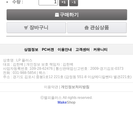
수량 :
+1
-1
구매하기
장바구니
관심상품
상점정보
PC버젼
이용안내
고객센터
커뮤니티
상호명 : LP 플러스
대표 : 김한백 | 개인정보 보호 책임자 : 김한백
사업자등록번호 :109-28-62476 | 통신판매업신고번호 : 2009-경기김포-0373
전화 : 031-988-5854 | 팩스 :
주소 : 경기도 김포시 중봉1로12 221호 (감정동 551-8 이삼메디칼쎈타 별관221호)
이용약관
|
개인정보처리방침
ⓒ엘피플러스 All rights reserved.
Make
Shop