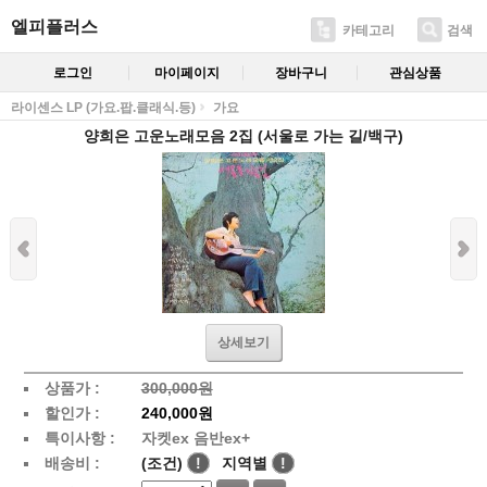
엘피플러스
카테고리
검색
로그인
마이페이지
장바구니
관심상품
라이센스 LP (가요.팝.클래식.등)
가요
양희은 고운노래모음 2집 (서울로 가는 길/백구)
상세보기
상품가 :
300,000원
할인가 :
240,000원
특이사항 :
자켓ex 음반ex+
배송비 :
(조건)
!
지역별
!