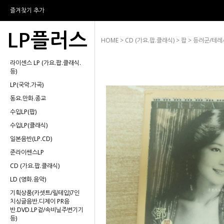
즐겨찾기 추가
LP플러스
HOME
>
CD (가요.팝.클래식)
>
팝
> 등려군/테레사
라이센스 LP (가요.팝.클래식.
등)
LP(국악.가곡)
동요.만화.종교
수입LP(팝)
수입LP(클래식)
일본음반(LP.CD)
준라이쎈스LP
CD (가요.팝.클래식)
LD (영화.음악)
기획상품(카셋트/릴테입)7인
치싱글음반.디제이 PR음
반.DVD.LP겉/속비닐주변기기
등)