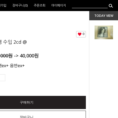
원가입
장바구니(
0
)
주문조회
마이페이지
TODAY VIEW
0
 수입 2cd @
,000
원
->
40,000
원
ex+ 음반ex+
구매하기
장바구니