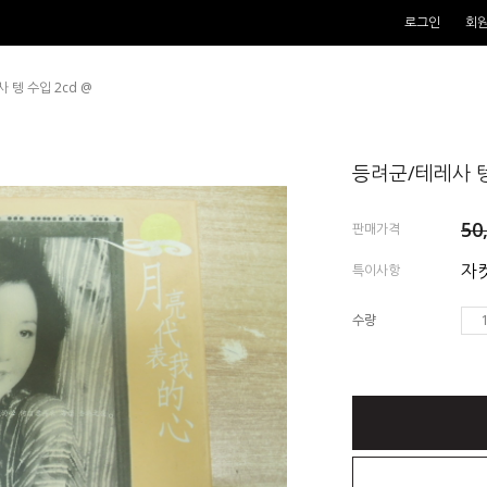
로그인
회
 텡 수입 2cd @
등려군/테레사 텡
50
판매가격
자켓
특이사항
수량