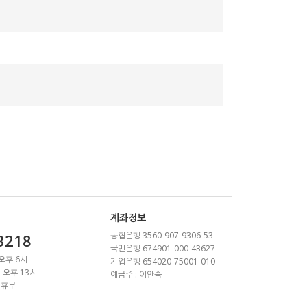
계좌정보
농협은행 3560-907-9306-53
3218
국민은행 674901-000-43627
 오후 6시
기업은행 654020-75001-010
~ 오후 13시
예금주 : 이안숙
 휴무