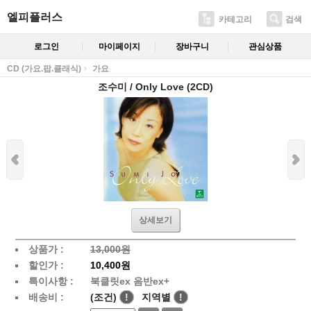
엘피플러스
카테고리
검색
로그인
마이페이지
장바구니
관심상품
CD (가요.팝.클래식)
가요
조수미 / Only Love (2CD)
상세보기
상품가 :
13,000원
할인가 :
10,400원
특이사항 :
북클릿ex 음반ex+
배송비 :
(조건)
!
지역별
!