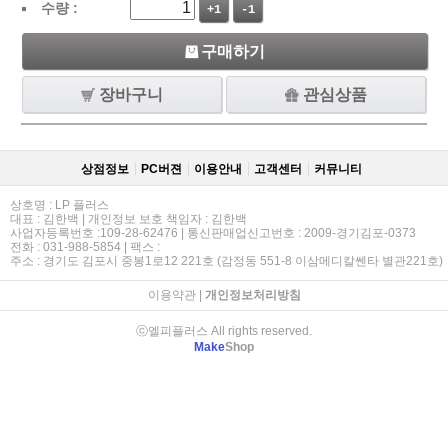
수량 :
+1
-1
구매하기
장바구니
관심상품
상점정보
PC버젼
이용안내
고객센터
커뮤니티
상호명 : LP 플러스
대표 : 김한백 | 개인정보 보호 책임자 : 김한백
사업자등록번호 :109-28-62476 | 통신판매업신고번호 : 2009-경기김포-0373
전화 : 031-988-5854 | 팩스 :
주소 : 경기도 김포시 중봉1로12 221호 (감정동 551-8 이삼메디칼쎈타 별관221호)
이용약관
|
개인정보처리방침
ⓒ엘피플러스 All rights reserved.
Make
Shop