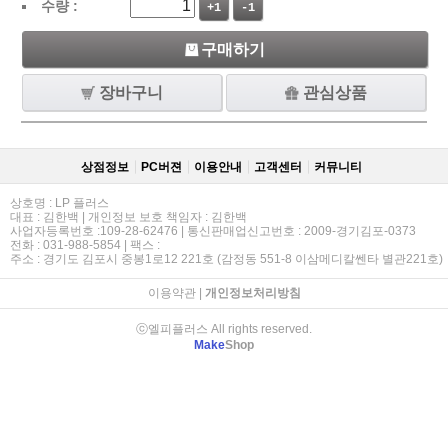
수량 :
+1
-1
구매하기
장바구니
관심상품
상점정보
PC버젼
이용안내
고객센터
커뮤니티
상호명 : LP 플러스
대표 : 김한백 | 개인정보 보호 책임자 : 김한백
사업자등록번호 :109-28-62476 | 통신판매업신고번호 : 2009-경기김포-0373
전화 : 031-988-5854 | 팩스 :
주소 : 경기도 김포시 중봉1로12 221호 (감정동 551-8 이삼메디칼쎈타 별관221호)
이용약관
|
개인정보처리방침
ⓒ엘피플러스 All rights reserved.
Make
Shop