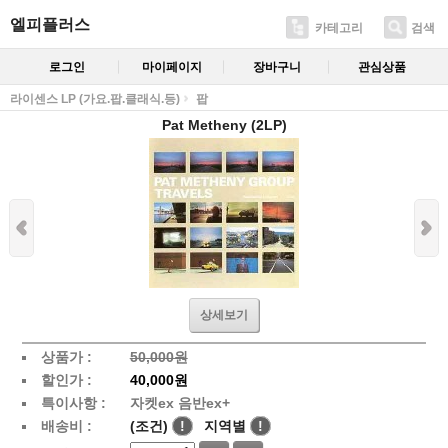
엘피플러스
카테고리
검색
로그인
마이페이지
장바구니
관심상품
라이센스 LP (가요.팝.클래식.등)
팝
Pat Metheny (2LP)
상세보기
상품가 :
50,000원
할인가 :
40,000원
특이사항 :
자켓ex 음반ex+
배송비 :
(조건)
!
지역별
!