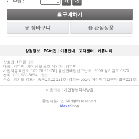
수량 :
+1
-1
구매하기
장바구니
관심상품
상점정보
PC버젼
이용안내
고객센터
커뮤니티
상호명 : LP 플러스
대표 : 김한백 | 개인정보 보호 책임자 : 김한백
사업자등록번호 :109-28-62476 | 통신판매업신고번호 : 2009-경기김포-0373
전화 : 031-988-5854 | 팩스 :
주소 : 경기도 김포시 중봉1로12 221호 (감정동 551-8 이삼메디칼쎈타 별관221호)
이용약관
|
개인정보처리방침
ⓒ엘피플러스 All rights reserved.
Make
Shop