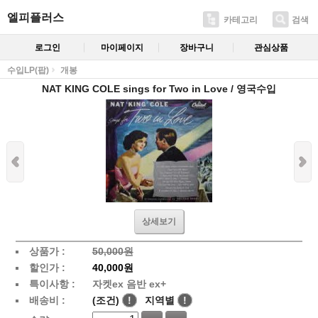
엘피플러스
카테고리
검색
로그인
마이페이지
장바구니
관심상품
수입LP(팝)
개봉
NAT KING COLE sings for Two in Love / 영국수입
상세보기
상품가 :
50,000원
할인가 :
40,000원
특이사항 :
자켓ex 음반 ex+
배송비 :
(조건)
!
지역별
!