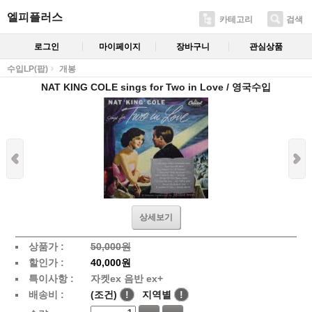
엘피플러스
카테고리
검색
로그인
마이페이지
장바구니
관심상품
수입LP(팝)
개봉
NAT KING COLE sings for Two in Love / 영국수입
상세보기
상품가 :
50,000원
할인가 :
40,000원
특이사항 :
자켓ex 음반 ex+
배송비 :
(조건)
!
지역별
!