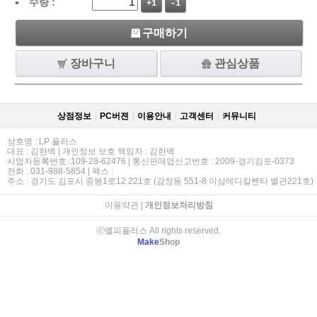
수량 :
+1
-1
구매하기
장바구니
관심상품
상점정보
PC버젼
이용안내
고객센터
커뮤니티
상호명 : LP 플러스
대표 : 김한백 | 개인정보 보호 책임자 : 김한백
사업자등록번호 :109-28-62476 | 통신판매업신고번호 : 2009-경기김포-0373
전화 : 031-988-5854 | 팩스 :
주소 : 경기도 김포시 중봉1로12 221호 (감정동 551-8 이삼메디칼쎈타 별관221호)
이용약관
|
개인정보처리방침
ⓒ엘피플러스 All rights reserved.
Make
Shop