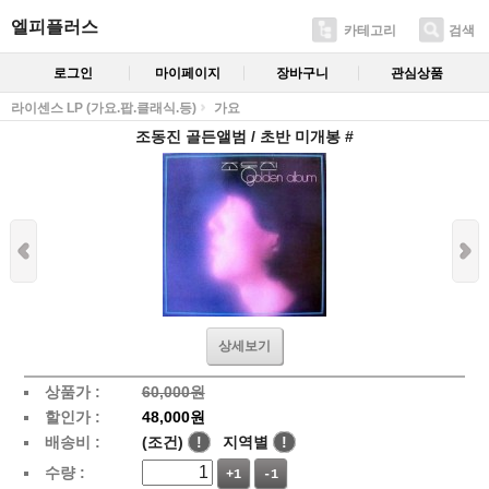
엘피플러스
카테고리
검색
로그인
마이페이지
장바구니
관심상품
라이센스 LP (가요.팝.클래식.등)
가요
조동진 골든앨범 / 초반 미개봉 #
상세보기
상품가 :
60,000원
할인가 :
48,000원
배송비 :
(조건)
!
지역별
!
수량 :
+1
-1