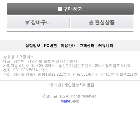
구매하기
장바구니
관심상품
상점정보
PC버젼
이용안내
고객센터
커뮤니티
상호명 : LP 플러스
대표 : 김한백 | 개인정보 보호 책임자 : 김한백
사업자등록번호 :109-28-62476 | 통신판매업신고번호 : 2009-경기김포-0373
전화 : 031-988-5854 | 팩스 :
주소 : 경기도 김포시 중봉1로12 221호 (감정동 551-8 이삼메디칼쎈타 별관221호)
이용약관
|
개인정보처리방침
ⓒ엘피플러스 All rights reserved.
Make
Shop