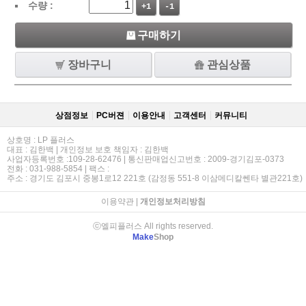
수량 :
+1
-1
구매하기
장바구니
관심상품
상점정보
PC버젼
이용안내
고객센터
커뮤니티
상호명 : LP 플러스
대표 : 김한백 | 개인정보 보호 책임자 : 김한백
사업자등록번호 :109-28-62476 | 통신판매업신고번호 : 2009-경기김포-0373
전화 : 031-988-5854 | 팩스 :
주소 : 경기도 김포시 중봉1로12 221호 (감정동 551-8 이삼메디칼쎈타 별관221호)
이용약관
|
개인정보처리방침
ⓒ엘피플러스 All rights reserved.
Make
Shop