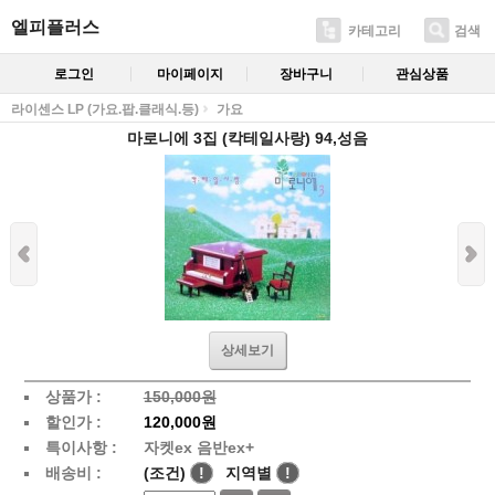
엘피플러스
카테고리
검색
로그인
마이페이지
장바구니
관심상품
라이센스 LP (가요.팝.클래식.등)
가요
마로니에 3집 (칵테일사랑) 94,성음
상세보기
상품가 :
150,000원
할인가 :
120,000원
특이사항 :
자켓ex 음반ex+
배송비 :
(조건)
!
지역별
!