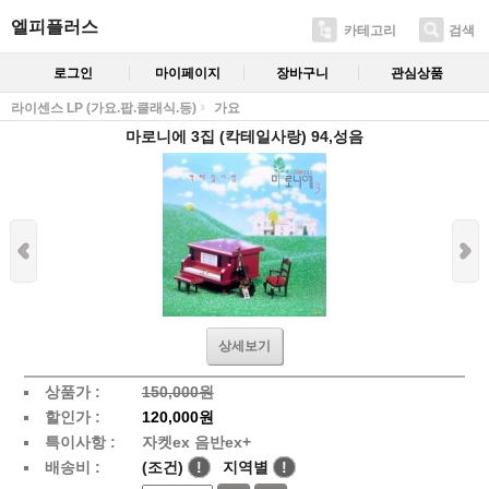
엘피플러스
카테고리
검색
로그인
마이페이지
장바구니
관심상품
라이센스 LP (가요.팝.클래식.등)
가요
마로니에 3집 (칵테일사랑) 94,성음
상세보기
상품가 :
150,000원
할인가 :
120,000원
특이사항 :
자켓ex 음반ex+
배송비 :
(조건)
!
지역별
!