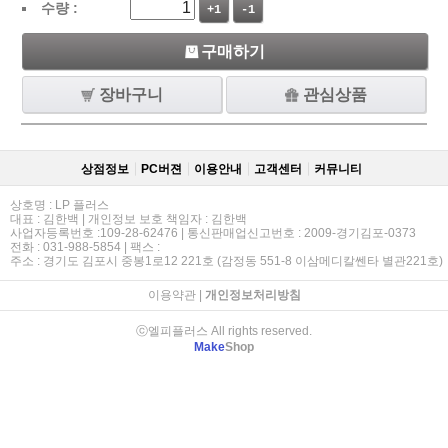
수량 :
+1
-1
구매하기
장바구니
관심상품
상점정보
PC버젼
이용안내
고객센터
커뮤니티
상호명 : LP 플러스
대표 : 김한백 | 개인정보 보호 책임자 : 김한백
사업자등록번호 :109-28-62476 | 통신판매업신고번호 : 2009-경기김포-0373
전화 : 031-988-5854 | 팩스 :
주소 : 경기도 김포시 중봉1로12 221호 (감정동 551-8 이삼메디칼쎈타 별관221호)
이용약관
|
개인정보처리방침
ⓒ엘피플러스 All rights reserved.
Make
Shop