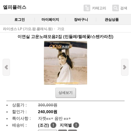
엘피플러스
카테고리
검색
로그인
마이페이지
장바구니
관심상품
라이센스 LP (가요.팝.클래식.등)
가요
이연실 고운노래모음2집 (민들레/찔레꽃/스텐카라친)
상세보기
상품가 :
300,000원
할인가 :
240,000원
특이사항 :
자켓ex+ 음반 ex+
배송비 :
(조건)
!
지역별
!