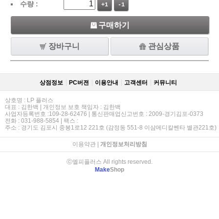
수량 :
+1
-1
구매하기
장바구니
관심상품
상점정보
PC버젼
이용안내
고객센터
커뮤니티
상호명 : LP 플러스
대표 : 김한백 | 개인정보 보호 책임자 : 김한백
사업자등록번호 :109-28-62476 | 통신판매업신고번호 : 2009-경기김포-0373
전화 : 031-988-5854 | 팩스 :
주소 : 경기도 김포시 중봉1로12 221호 (감정동 551-8 이삼메디칼쎈타 별관221호)
이용약관
|
개인정보처리방침
ⓒ엘피플러스 All rights reserved.
Make
Shop