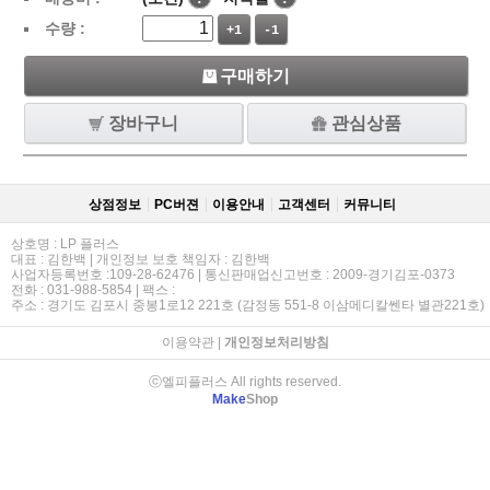
수량 :
+1
-1
구매하기
장바구니
관심상품
상점정보
PC버젼
이용안내
고객센터
커뮤니티
상호명 : LP 플러스
대표 : 김한백 | 개인정보 보호 책임자 : 김한백
사업자등록번호 :109-28-62476 | 통신판매업신고번호 : 2009-경기김포-0373
전화 : 031-988-5854 | 팩스 :
주소 : 경기도 김포시 중봉1로12 221호 (감정동 551-8 이삼메디칼쎈타 별관221호)
이용약관
|
개인정보처리방침
ⓒ엘피플러스 All rights reserved.
Make
Shop