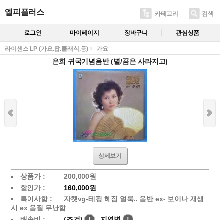
엘피플러스
카테고리
검색
로그인
마이페이지
장바구니
관심상품
라이센스 LP (가요.팝.클래식.등)
가요
은희 귀국기념음반 (별/꿈은 사라지고)
상세보기
상품가 :
200,000원
할인가 :
160,000원
특이사항 :
자켓vg-테핑 헤짐 얼룩.. 음반 ex- 보이나 재생
시 ex 음질 무난함
배송비 :
(조건)
!
지역별
!