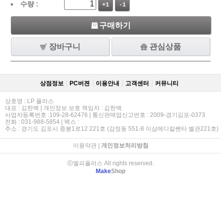
수량 :
+1
-1
구매하기
장바구니
관심상품
상점정보
PC버젼
이용안내
고객센터
커뮤니티
상호명 : LP 플러스
대표 : 김한백 | 개인정보 보호 책임자 : 김한백
사업자등록번호 :109-28-62476 | 통신판매업신고번호 : 2009-경기김포-0373
전화 : 031-988-5854 | 팩스 :
주소 : 경기도 김포시 중봉1로12 221호 (감정동 551-8 이삼메디칼쎈타 별관221호)
이용약관
|
개인정보처리방침
ⓒ엘피플러스 All rights reserved.
Make
Shop