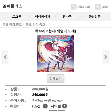
엘피플러스
카테고리
검색
로그인
마이페이지
장바구니
관심상품
동요.만화.종교
동요.만화.종교
독수리 5형제(세송이 노래)
상세보기
상품가 :
300,000원
할인가 :
240,000원
특이사항 :
자켓ex 음반 ex ex+
배송비 :
(조건)
!
지역별
!